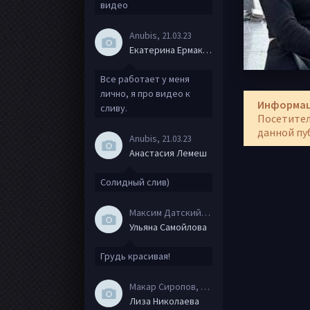
видео
Anubis
, 21.03.23
Екатерина Ермакова
Все работает у меня
лично, я про видео к
Информа
сливу.
Посетител
данной пу
Anubis
, 21.03.23
Анастасия Лемеш
Солидный слив)
Максим Датский
, 15.08.20
Ульяна Самойлова
Грудь красивая!
Макар Сиропов
, 08.08.20
Лиза Николаева