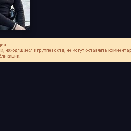
ция
и, находящиеся в группе
Гости
, не могут оставлять коммента
бликации.