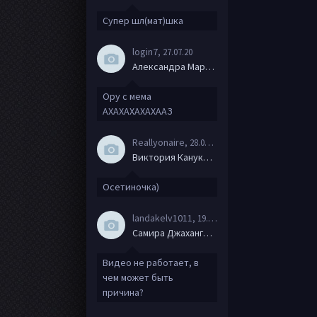
Супер шл(мат)шка
login7
, 27.07.20
Александра Маркова
Ору с мема
АХАХАХАХАХААЗ
Reallyonaire
, 28.06.20
Виктория Канукова
Осетиночка)
landakelv1011
, 19.06.20
Самира Джахангирова
Видео не работает, в
чем может быть
причина?