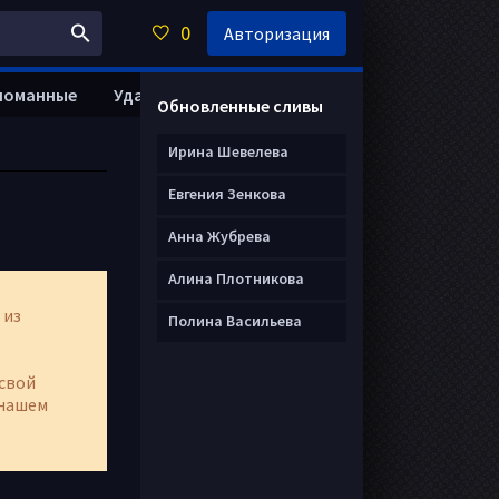
0
Авторизация
ломанные
Удалить анкету
Обновленные сливы
Ирина Шевелева
Евгения Зенкова
Анна Жубрева
Алина Плотникова
 из
Полина Васильева
свой
нашем