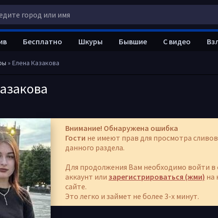
ив
Бесплатно
Шкуры
Бывшие
С видео
Вз
ры
» Елена Казакова
Казакова
Внимание! Обнаружена ошибка
Гости
не имеют прав для просмотра сливов
данного раздела.
Для продолжения Вам необходимо войти в 
аккаунт или
зарегистрироваться (жми)
на 
сайте.
Это легко и займет не более 3-х минут.