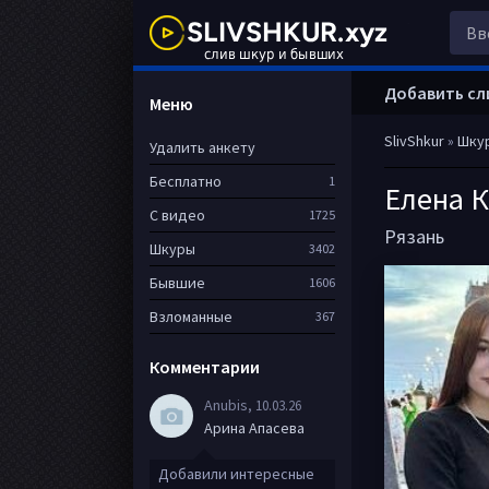
Добавить сл
Меню
SlivShkur
»
Шку
Удалить анкету
Бесплатно
1
Елена 
С видео
1725
Рязань
Шкуры
3402
Бывшие
1606
Взломанные
367
Комментарии
Anubis
, 10.03.26
Арина Апасева
Добавили интересные