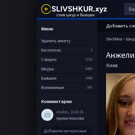
Добавить сл
Меню
SlivShkur
»
Шку
Удалить анкету
Бесплатно
1
Анжели
С видео
1725
Киев
Шкуры
3402
Бывшие
1606
Взломанные
367
Комментарии
Anubis
, 10.03.26
Арина Апасева
Добавили интересные