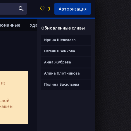
0
Авторизация
ломанные
Удалить анкету
Обновленные сливы
Ирина Шевелева
Евгения Зенкова
Анна Жубрева
Алина Плотникова
 из
Полина Васильева
свой
нашем