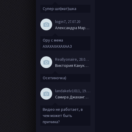
Супер шл(мат)шка
login7
, 27.07.20
Александра Маркова
Ору с мема
АХАХАХАХАХААЗ
Reallyonaire
, 28.06.20
Виктория Канукова
Осетиночка)
landakelv1011
, 19.06.20
Самира Джахангирова
Видео не работает, в
чем может быть
причина?