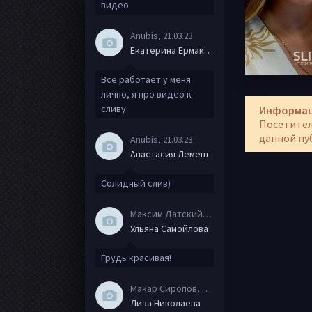
видео
Anubis
, 21.03.23
Екатерина Ермакова
Все работает у меня
лично, я про видео к
сливу.
Информа
Посетител
данной пу
Anubis
, 21.03.23
Анастасия Лемеш
Солидный слив)
Максим Датский
, 15.08.20
Ульяна Самойлова
Грудь красивая!
Макар Сиропов
, 08.08.20
Лиза Николаева