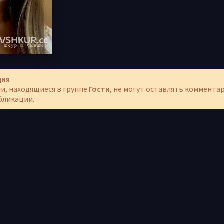
ция
и, находящиеся в группе
Гости
, не могут оставлять коммента
бликации.