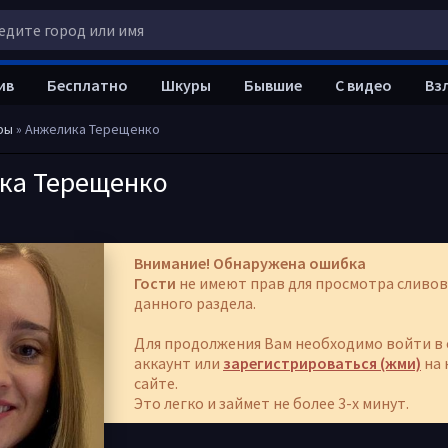
ив
Бесплатно
Шкуры
Бывшие
С видео
Вз
ры
» Анжелика Терещенко
ка Терещенко
Внимание! Обнаружена ошибка
Гости
не имеют прав для просмотра сливов
данного раздела.
Для продолжения Вам необходимо войти в 
аккаунт или
зарегистрироваться (жми)
на 
сайте.
Это легко и займет не более 3-х минут.