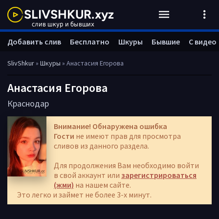
Добавить слив
Бесплатно
Шкуры
Бывшие
С видео
SlivShkur
»
Шкуры
» Анастасия Егорова
Анастасия Егорова
Краснодар
Внимание! Обнаружена ошибка
Гости
не имеют прав для просмотра
сливов из данного раздела.
Для продолжения Вам необходимо войти
в свой аккаунт или
зарегистрироваться
(жми)
на нашем сайте.
Это легко и займет не более 3-х минут.