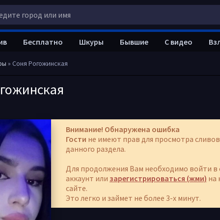
ив
Бесплатно
Шкуры
Бывшие
С видео
Вз
ры
» Соня Рогожинская
огожинская
Внимание! Обнаружена ошибка
Гости
не имеют прав для просмотра сливов
данного раздела.
Для продолжения Вам необходимо войти в 
аккаунт или
зарегистрироваться (жми)
на 
сайте.
Это легко и займет не более 3-х минут.