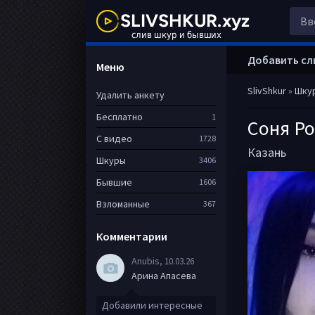
Добавить сл
Меню
SlivShkur
»
Шку
Удалить анкету
Бесплатно
1
Соня Р
С видео
1728
Казань
Шкуры
3406
Бывшие
1606
Взломанные
367
Комментарии
Anubis
, 10.03.26
Арина Апасева
Добавили интересные