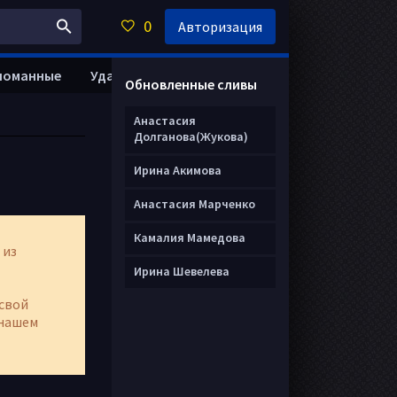
0
Авторизация
ломанные
Удалить анкету
Обновленные сливы
Анастасия
Долганова(Жукова)
Ирина Акимова
Анастасия Марченко
Камалия Мамедова
 из
Ирина Шевелева
свой
нашем