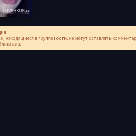
ция
и, находящиеся в группе
Гости
, не могут оставлять коммента
бликации.