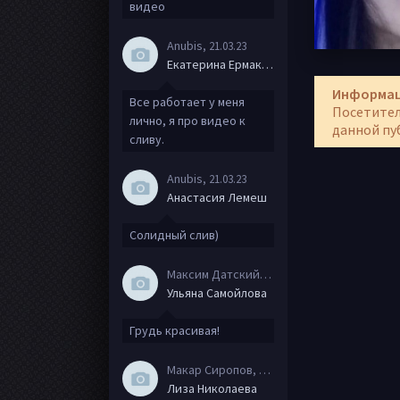
видео
Anubis
, 21.03.23
Екатерина Ермакова
Информа
Все работает у меня
Посетител
лично, я про видео к
данной пу
сливу.
Anubis
, 21.03.23
Анастасия Лемеш
Солидный слив)
Максим Датский
, 15.08.20
Ульяна Самойлова
Грудь красивая!
Макар Сиропов
, 08.08.20
Лиза Николаева