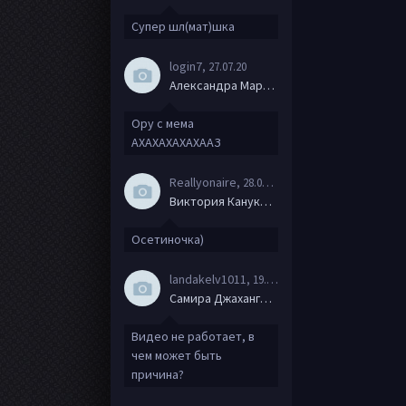
Супер шл(мат)шка
login7
, 27.07.20
Александра Маркова
Ору с мема
АХАХАХАХАХААЗ
Reallyonaire
, 28.06.20
Виктория Канукова
Осетиночка)
landakelv1011
, 19.06.20
Самира Джахангирова
Видео не работает, в
чем может быть
причина?