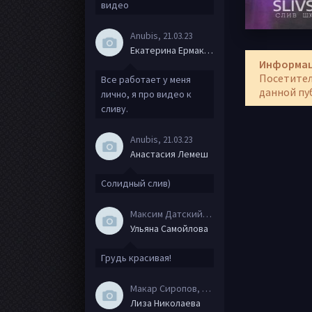
видео
Anubis
, 21.03.23
Екатерина Ермакова
Информа
Посетител
Все работает у меня
данной пу
лично, я про видео к
сливу.
Anubis
, 21.03.23
Анастасия Лемеш
Солидный слив)
Максим Датский
, 15.08.20
Ульяна Самойлова
Грудь красивая!
Макар Сиропов
, 08.08.20
Лиза Николаева