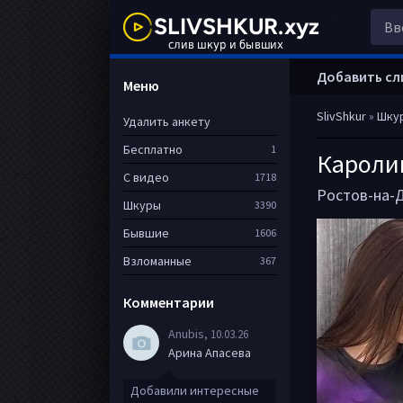
Добавить сл
Меню
SlivShkur
»
Шку
Удалить анкету
Бесплатно
1
Кароли
С видео
1718
Ростов-на-
Шкуры
3390
Бывшие
1606
Взломанные
367
Комментарии
Anubis
, 10.03.26
Арина Апасева
Добавили интересные