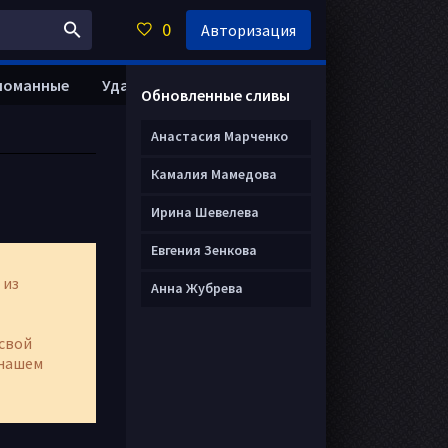
0
Авторизация
ломанные
Удалить анкету
Обновленные сливы
Анастасия Марченко
Камалия Мамедова
Ирина Шевелева
Евгения Зенкова
 из
Анна Жубрева
свой
нашем