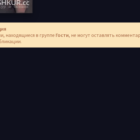
ция
и, находящиеся в группе
Гости
, не могут оставлять коммента
бликации.