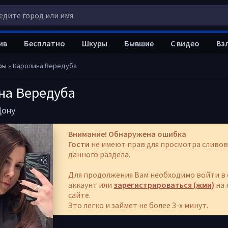
ив
Бесплатно
Шкуры
Бывшие
С видео
Вз
ры
» Каролина Вередуба
на Вередуба
Дону
Внимание! Обнаружена ошибка
Гости
не имеют прав для просмотра сливов
данного раздела.
Для продолжения Вам необходимо войти в 
аккаунт или
зарегистрироваться (жми)
на 
сайте.
Это легко и займет не более 3-х минут.