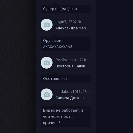
Супер шл(мат)шка
login7
, 27.07.20
Александра Маркова
Ору с мема
АХАХАХАХАХААЗ
Reallyonaire
, 28.06.20
Виктория Канукова
Осетиночка)
landakelv1011
, 19.06.20
Самира Джахангирова
Видео не работает, в
чем может быть
причина?