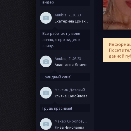
видео
Anubis
, 21.03.23
Екатерина Ермакова
Все работает у меня
лично, я про видео к
Информа
сливу.
Посетител
данной пу
Anubis
, 21.03.23
Анастасия Лемеш
Солидный слив)
Максим Датский
, 15.08.20
Ульяна Самойлова
Грудь красивая!
Макар Сиропов
, 08.08.20
Лиза Николаева