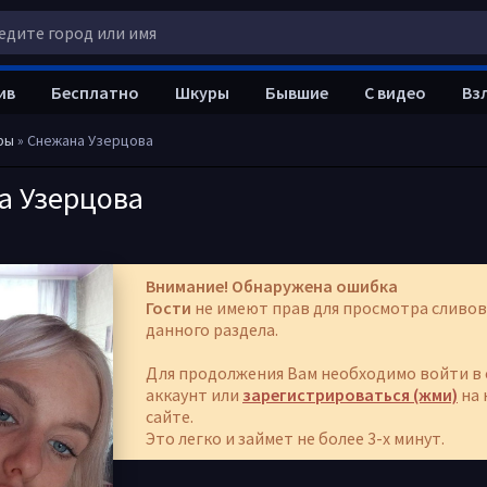
ив
Бесплатно
Шкуры
Бывшие
С видео
Вз
ры
» Снежана Узерцова
а Узерцова
Внимание! Обнаружена ошибка
Гости
не имеют прав для просмотра сливов
данного раздела.
Для продолжения Вам необходимо войти в 
аккаунт или
зарегистрироваться (жми)
на 
сайте.
Это легко и займет не более 3-х минут.