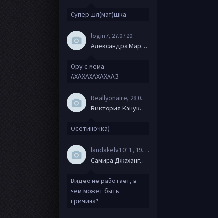
Супер шл(мат)шка
login7
, 27.07.20
Александра Маркова
Ору с мема
АХАХАХАХАХААЗ
Reallyonaire
, 28.06.20
Виктория Канукова
Осетиночка)
landakelv1011
, 19.06.20
Самира Джахангирова
Видео не работает, в
чем может быть
причина?