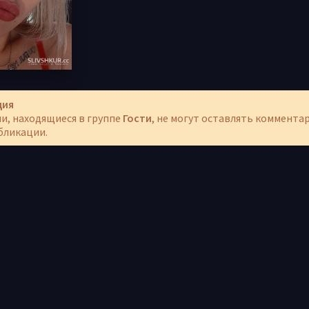
ция
и, находящиеся в группе
Гости
, не могут оставлять коммента
бликации.