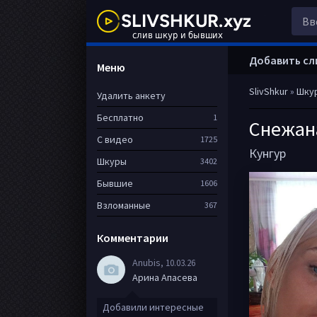
Добавить сл
Меню
SlivShkur
»
Шку
Удалить анкету
Бесплатно
1
Снежан
С видео
1725
Кунгур
Шкуры
3402
Бывшие
1606
Взломанные
367
Комментарии
Anubis
, 10.03.26
Арина Апасева
Добавили интересные