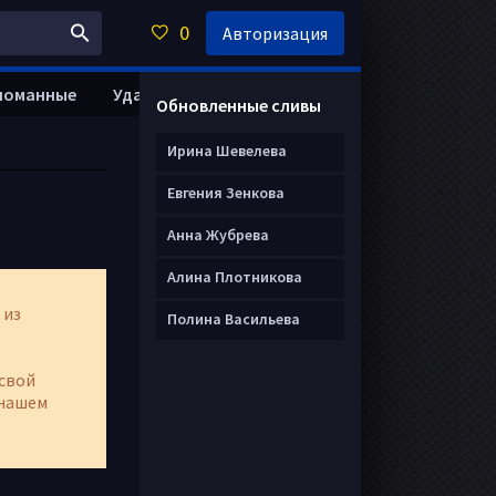
0
Авторизация
ломанные
Удалить анкету
Обновленные сливы
Ирина Шевелева
Евгения Зенкова
Анна Жубрева
Алина Плотникова
 из
Полина Васильева
свой
нашем