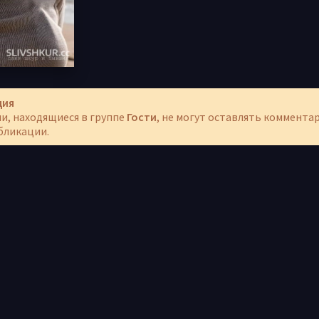
ция
и, находящиеся в группе
Гости
, не могут оставлять коммента
бликации.