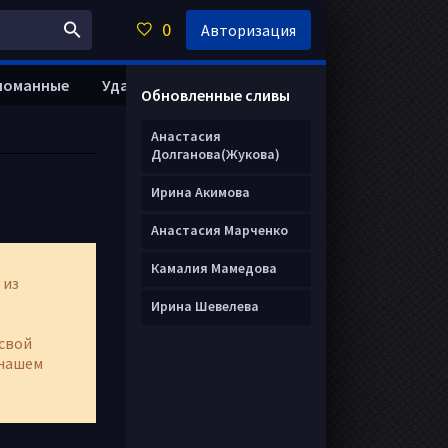
0
Авторизация
ломанные
Удалить анкету
Обновленные сливы
Анастасия
Долганова(Жукова)
Ирина Акимова
Анастасия Марченко
Камалия Мамедова
 из
Ирина Шевелева
свой
нашем