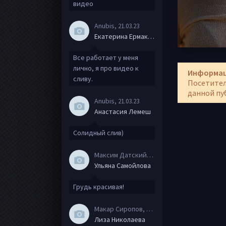
видео
Anubis
, 21.03.23
Екатерина Ермакова
Все работает у меня
лично, я про видео к
Информа
сливу.
Посетител
данной пу
Anubis
, 21.03.23
Анастасия Лемеш
Солидный слив)
Максим Датский
, 15.08.20
Ульяна Самойлова
Грудь красивая!
Макар Сиропов
, 08.08.20
Лиза Николаева