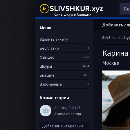
Добавить сл
Меню
SlivShkur
»
Шку
Удалить анкету
Бесплатно
1
Карина
С видео
1728
Москва
Шкуры
3404
Бывшие
1606
Взломанные
367
Комментарии
Anubis
, 10.03.26
Арина Апасева
Добавили интересные