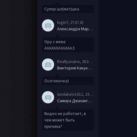
Супер шл(мат)шка
login7
, 27.07.20
Александра Маркова
Ору с мема
АХАХАХАХАХААЗ
Reallyonaire
, 28.06.20
Виктория Канукова
Осетиночка)
landakelv1011
, 19.06.20
Самира Джахангирова
Видео не работает, в
чем может быть
причина?