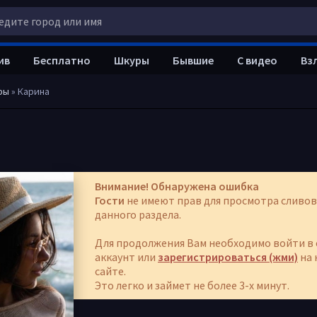
ив
Бесплатно
Шкуры
Бывшие
С видео
Вз
ры
» Карина
Внимание! Обнаружена ошибка
Гости
не имеют прав для просмотра сливов
данного раздела.
Для продолжения Вам необходимо войти в 
аккаунт или
зарегистрироваться (жми)
на 
сайте.
Это легко и займет не более 3-х минут.