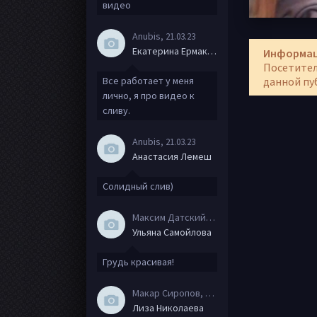
видео
Anubis
, 21.03.23
Екатерина Ермакова
Информа
Посетител
данной пу
Все работает у меня
лично, я про видео к
сливу.
Anubis
, 21.03.23
Анастасия Лемеш
Солидный слив)
Максим Датский
, 15.08.20
Ульяна Самойлова
Грудь красивая!
Макар Сиропов
, 08.08.20
Лиза Николаева