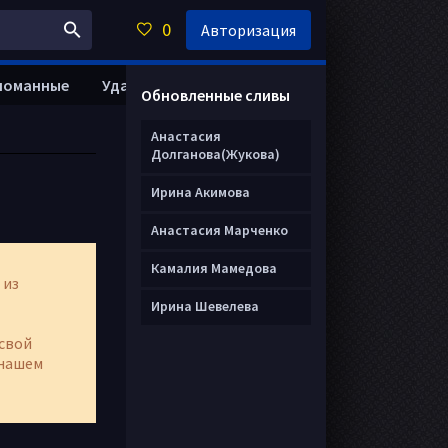
0
Авторизация
ломанные
Удалить анкету
Обновленные сливы
Анастасия
Долганова(Жукова)
Ирина Акимова
Анастасия Марченко
Камалия Мамедова
 из
Ирина Шевелева
свой
нашем