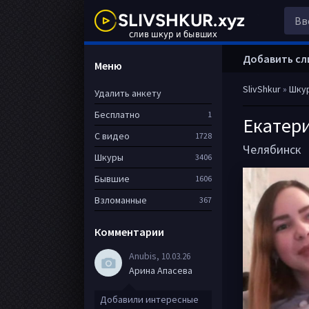
Добавить сл
Меню
SlivShkur
»
Шку
Удалить анкету
Бесплатно
1
Екатер
С видео
1728
Челябинск
Шкуры
3406
Бывшие
1606
Взломанные
367
Комментарии
Anubis
, 10.03.26
Арина Апасева
Добавили интересные