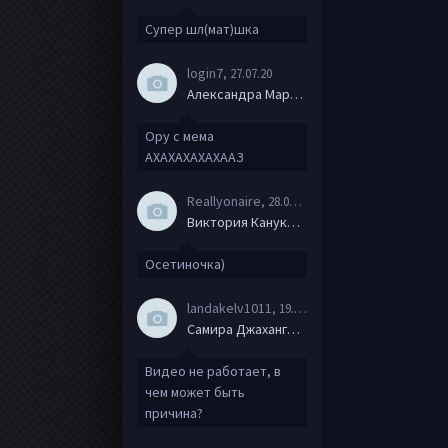
Супер шл(мат)шка
login7
, 27.07.20
Александра Маркова
Ору с мема
АХАХАХАХАХААЗ
Reallyonaire
, 28.06.20
Виктория Канукова
Осетиночка)
landakelv1011
, 19.06.20
Самира Джахангирова
Видео не работает, в
чем может быть
причина?