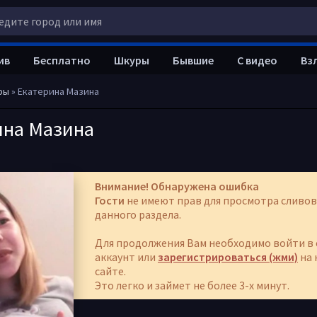
ив
Бесплатно
Шкуры
Бывшие
С видео
Вз
ры
» Екатерина Мазина
ина Мазина
Внимание! Обнаружена ошибка
Гости
не имеют прав для просмотра сливов
данного раздела.
Для продолжения Вам необходимо войти в 
аккаунт или
зарегистрироваться (жми)
на 
сайте.
Это легко и займет не более 3-х минут.