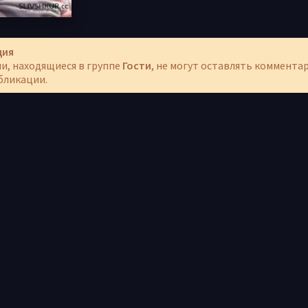
ция
и, находящиеся в группе
Гости
, не могут оставлять коммента
бликации.