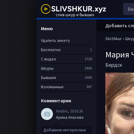
Добавить сл
Меню
SlivShkur
»
Шку
Удалить анкету
Бесплатно
1
Мария 
С видео
1728
Бердск
Шкуры
3406
Бывшие
1606
Взломанные
367
Комментарии
Anubis
, 10.03.26
Арина Апасева
Добавили интересные