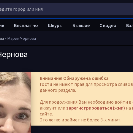
ив
Бесплатно
Шкуры
Бывшие
С видео
Вз
ры
» Мария Чернова
Чернова
Внимание! Обнаружена ошибка
Гости
не имеют прав для просмотра сливов
данного раздела.
Для продолжения Вам необходимо войти в 
аккаунт или
зарегистрироваться (жми)
на 
сайте.
Это легко и займет не более 3-х минут.