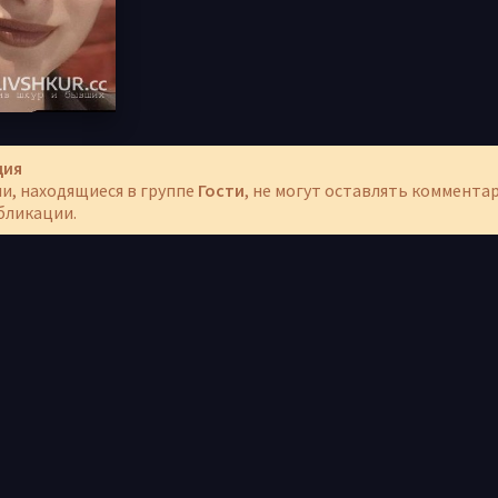
ция
и, находящиеся в группе
Гости
, не могут оставлять коммента
бликации.