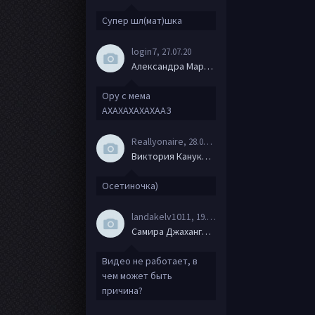
Супер шл(мат)шка
login7
, 27.07.20
Александра Маркова
Ору с мема
АХАХАХАХАХААЗ
Reallyonaire
, 28.06.20
Виктория Канукова
Осетиночка)
landakelv1011
, 19.06.20
Самира Джахангирова
Видео не работает, в
чем может быть
причина?