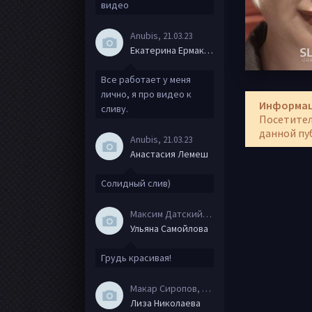
видео
Anubis
, 21.03.23
Екатерина Ермакова
Все работает у меня
лично, я про видео к
Информа
сливу.
Посетител
данной пу
Anubis
, 21.03.23
Анастасия Лемеш
Солидный слив)
Максим Датский
, 15.08.20
Ульяна Самойлова
Грудь красивая!
Макар Сиропов
, 08.08.20
Лиза Николаева