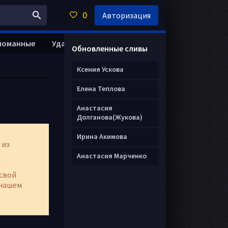
0
Авторизация
ломанные
Удалить анкету
Обновленные сливы
Ксения Ускова
Елена Теплова
Анастасия
Долганова(Жукова)
Ирина Акимова
 из
Анастасия Марченко
свой
нашем