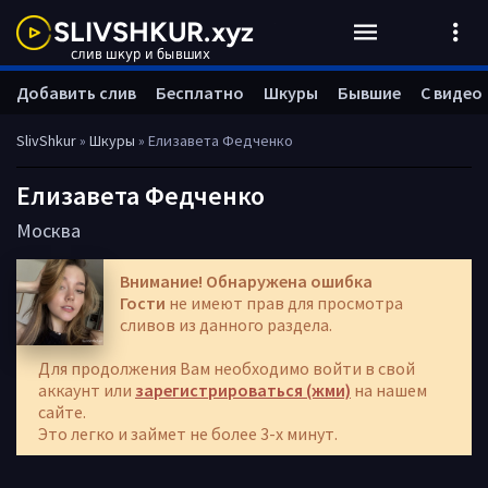
Добавить слив
Бесплатно
Шкуры
Бывшие
С видео
SlivShkur
»
Шкуры
» Елизавета Федченко
Елизавета Федченко
Москва
Внимание! Обнаружена ошибка
Гости
не имеют прав для просмотра
сливов из данного раздела.
Для продолжения Вам необходимо войти в свой
аккаунт или
зарегистрироваться (жми)
на нашем
сайте.
Это легко и займет не более 3-х минут.