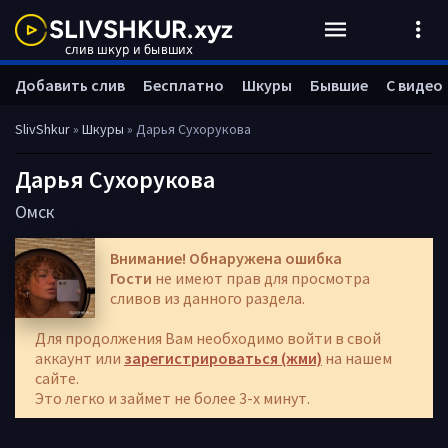
Добавить слив
Бесплатно
Шкуры
Бывшие
С видео
SlivShkur
»
Шкуры
» Дарья Сухорукова
Дарья Сухорукова
Омск
Внимание! Обнаружена ошибка
Гости
не имеют прав для просмотра
сливов из данного раздела.
Для продолжения Вам необходимо войти в свой
аккаунт или
зарегистрироваться (жми)
на нашем
сайте.
Это легко и займет не более 3-х минут.