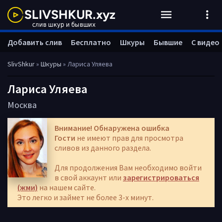
Добавить слив
Бесплатно
Шкуры
Бывшие
С видео
SlivShkur
»
Шкуры
» Лариса Уляева
Лариса Уляева
Москва
Внимание! Обнаружена ошибка
Гости
не имеют прав для просмотра
сливов из данного раздела.
Для продолжения Вам необходимо войти
в свой аккаунт или
зарегистрироваться
(жми)
на нашем сайте.
Это легко и займет не более 3-х минут.