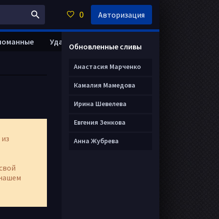
0
Авторизация
ломанные
Удалить анкету
Обновленные сливы
Анастасия Марченко
Камалия Мамедова
Ирина Шевелева
Евгения Зенкова
 из
Анна Жубрева
свой
нашем