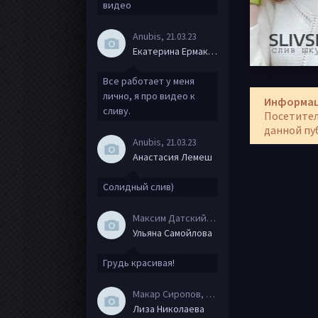
видео
Anubis
, 21.03.23
Екатерина Ермакова
Все работает у меня
лично, я про видео к
Информа
сливу.
Посетител
данной пу
Anubis
, 21.03.23
Анастасия Лемеш
Солидный слив)
Максим Датский
, 15.08.20
Ульяна Самойлова
Грудь красивая!
Макар Сиропов
, 08.08.20
Лиза Николаева