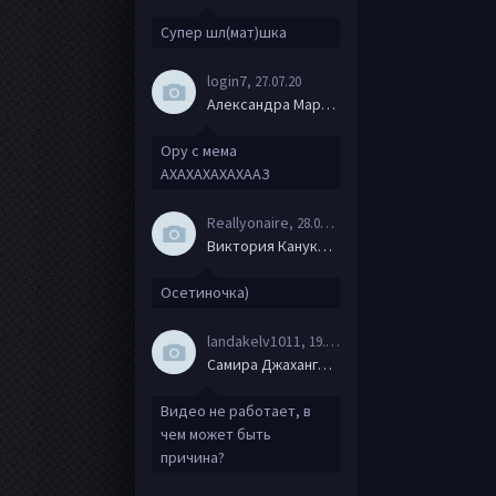
Супер шл(мат)шка
login7
, 27.07.20
Александра Маркова
Ору с мема
АХАХАХАХАХААЗ
Reallyonaire
, 28.06.20
Виктория Канукова
Осетиночка)
landakelv1011
, 19.06.20
Самира Джахангирова
Видео не работает, в
чем может быть
причина?