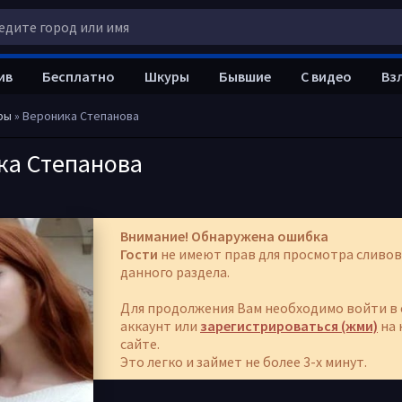
ив
Бесплатно
Шкуры
Бывшие
С видео
Вз
ры
» Вероника Степанова
ка Степанова
Внимание! Обнаружена ошибка
Гости
не имеют прав для просмотра сливов
данного раздела.
Для продолжения Вам необходимо войти в 
аккаунт или
зарегистрироваться (жми)
на 
сайте.
Это легко и займет не более 3-х минут.