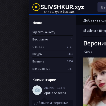
Добавить сл
Меню
SlivShkur
»
Шку
Удалить анкету
Бесплатно
1
Верони
С видео
1727
Киев
Шкуры
3404
Бывшие
1606
Взломанные
367
Комментарии
Anubis
, 10.03.26
Арина Апасева
Добавили интересные