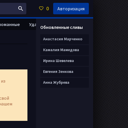
0
Авторизация
ломанные
Удалить анкету
Обновленные сливы
Анастасия Марченко
Камалия Мамедова
Ирина Шевелева
Евгения Зенкова
 из
Анна Жубрева
свой
нашем