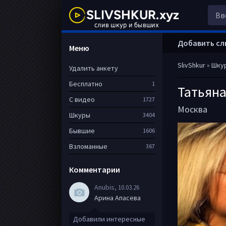
Добавить сл
Меню
SlivShkur
»
Шку
Удалить анкету
Бесплатно
1
Татьян
С видео
1727
Москва
Шкуры
3404
Бывшие
1606
Взломанные
367
Комментарии
Anubis
, 10.03.26
Арина Апасева
Добавили интересные