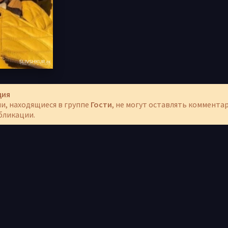
ция
и, находящиеся в группе
Гости
, не могут оставлять коммента
бликации.