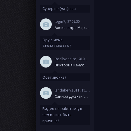
Супер шл(мат)шка
login7
, 27.07.20
Александра Маркова
Ору с мема
АХАХАХАХАХААЗ
Reallyonaire
, 28.06.20
Виктория Канукова
Осетиночка)
landakelv1011
, 19.06.20
Самира Джахангирова
Видео не работает, в
чем может быть
причина?