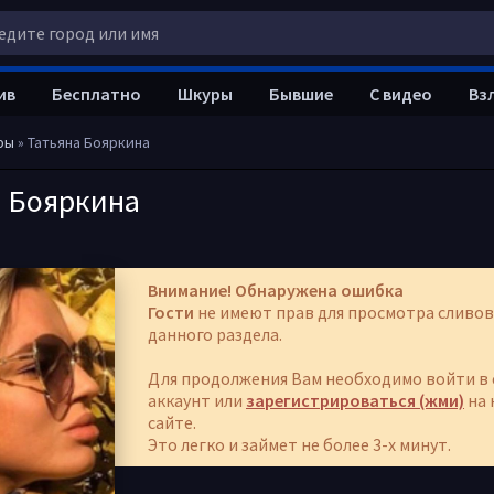
ив
Бесплатно
Шкуры
Бывшие
С видео
Вз
ры
» Татьяна Бояркина
а Бояркина
Внимание! Обнаружена ошибка
Гости
не имеют прав для просмотра сливов
данного раздела.
Для продолжения Вам необходимо войти в 
аккаунт или
зарегистрироваться (жми)
на 
сайте.
Это легко и займет не более 3-х минут.