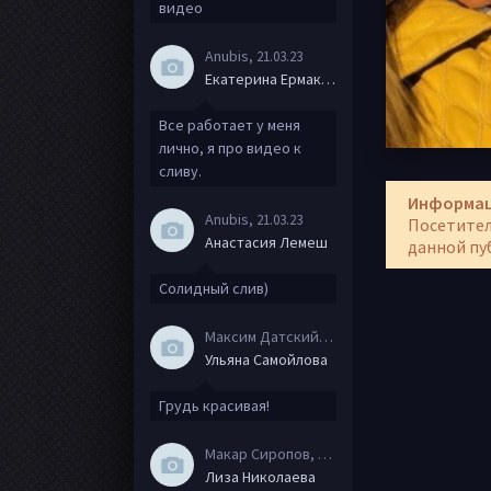
видео
Anubis
, 21.03.23
Екатерина Ермакова
Все работает у меня
лично, я про видео к
сливу.
Информа
Anubis
, 21.03.23
Посетител
Анастасия Лемеш
данной пу
Солидный слив)
Максим Датский
, 15.08.20
Ульяна Самойлова
Грудь красивая!
Макар Сиропов
, 08.08.20
Лиза Николаева