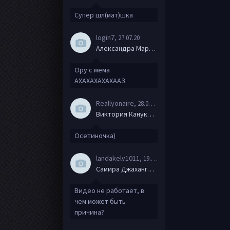
Супер шл(мат)шка
login7
, 27.07.20
Александра Маркова
Ору с мема
АХАХАХАХАХААЗ
Reallyonaire
, 28.06.20
Виктория Канукова
Осетиночка)
landakelv1011
, 19.06.20
Самира Джахангирова
Видео не работает, в
чем может быть
причина?