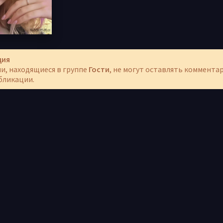
ция
и, находящиеся в группе
Гости
, не могут оставлять коммента
бликации.