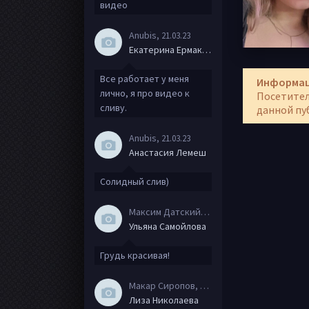
видео
Anubis
, 21.03.23
Екатерина Ермакова
Все работает у меня
Информа
лично, я про видео к
Посетител
сливу.
данной пу
Anubis
, 21.03.23
Анастасия Лемеш
Солидный слив)
Максим Датский
, 15.08.20
Ульяна Самойлова
Грудь красивая!
Макар Сиропов
, 08.08.20
Лиза Николаева