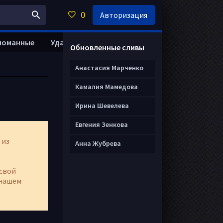
0
Авторизация
ломанные
Удалить анкету
Обновленные сливы
Анастасия Марченко
Камалия Мамедова
Ирина Шевелева
Евгения Зенкова
 из
Анна Жубрева
свой
нашем