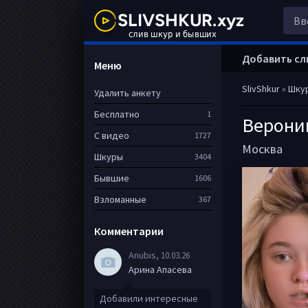
Добавить сл
Меню
SlivShkur
»
Шку
Удалить анкету
Бесплатно
1
Верони
С видео
1727
Москва
Шкуры
3404
Бывшие
1606
Взломанные
367
Комментарии
Anubis
, 10.03.26
Арина Апасева
Добавили интересные