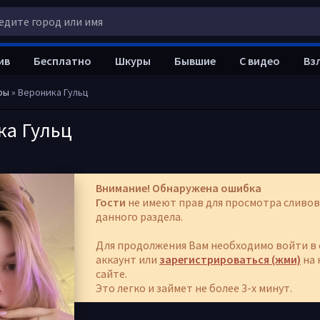
ив
Бесплатно
Шкуры
Бывшие
С видео
Вз
ры
» Вероника Гульц
ка Гульц
Внимание! Обнаружена ошибка
Гости
не имеют прав для просмотра сливов
данного раздела.
Для продолжения Вам необходимо войти в 
аккаунт или
зарегистрироваться (жми)
на 
сайте.
Это легко и займет не более 3-х минут.