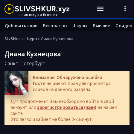
Добавить слив
Бесплатно
Шкуры
Бывшие
С видео
SlivShkur
»
Шкуры
» Диана Кузнецова
Диана Кузнецова
Санкт-Петербург
Внимание! Обнаружена ошибка
Гости
не имеют прав для просмотра
сливов из данного раздела.
Для продолжения Вам необходимо войти в свой
аккаунт или
зарегистрироваться (жми)
на нашем
сайте.
Это легко и займет не более 3-х минут.