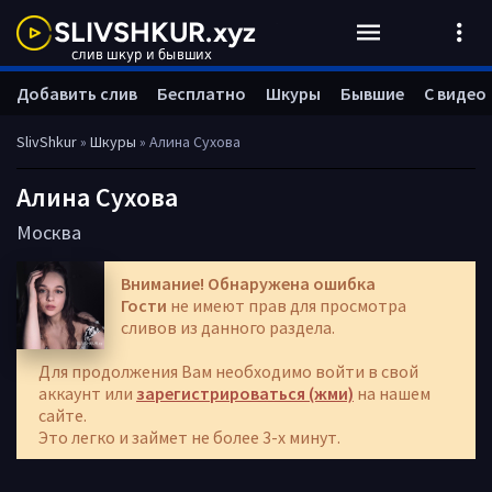
Добавить слив
Бесплатно
Шкуры
Бывшие
С видео
SlivShkur
»
Шкуры
» Алина Сухова
Алина Сухова
Москва
Внимание! Обнаружена ошибка
Гости
не имеют прав для просмотра
сливов из данного раздела.
Для продолжения Вам необходимо войти в свой
аккаунт или
зарегистрироваться (жми)
на нашем
сайте.
Это легко и займет не более 3-х минут.