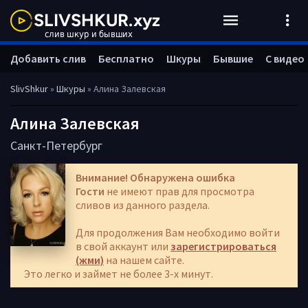
Добавить слив
Бесплатно
Шкуры
Бывшие
С видео
SlivShkur
»
Шкуры
» Алина Залевская
Алина Залевская
Санкт-Петербург
Внимание! Обнаружена ошибка
Гости
не имеют прав для просмотра
сливов из данного раздела.
Для продолжения Вам необходимо войти
в свой аккаунт или
зарегистрироваться
(жми)
на нашем сайте.
Это легко и займет не более 3-х минут.