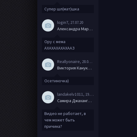
Супер шл(мат)шка
login7
, 27.07.20
Александра Маркова
Ору с мема
АХАХАХАХАХААЗ
Reallyonaire
, 28.06.20
Виктория Канукова
Осетиночка)
landakelv1011
, 19.06.20
Самира Джахангирова
Видео не работает, в
чем может быть
причина?