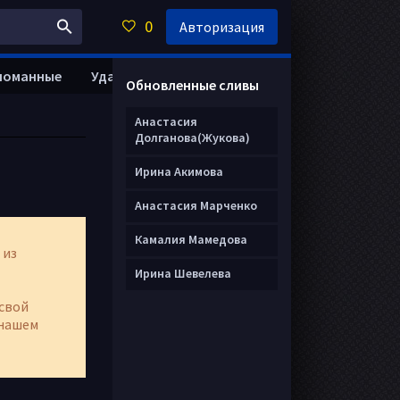
0
Авторизация
ломанные
Удалить анкету
Обновленные сливы
Анастасия
Долганова(Жукова)
Ирина Акимова
Анастасия Марченко
Камалия Мамедова
 из
Ирина Шевелева
свой
нашем