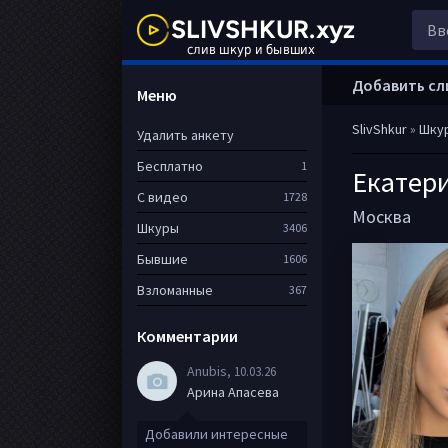
Добавить сл
Меню
SlivShkur
»
Шку
Удалить анкету
Бесплатно
1
Екатер
С видео
1728
Москва
Шкуры
3406
Бывшие
1606
Взломанные
367
Комментарии
Anubis
, 10.03.26
Арина Апасева
Добавили интересные