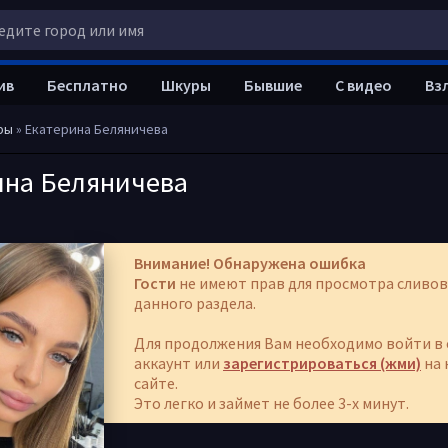
ив
Бесплатно
Шкуры
Бывшие
С видео
Вз
ры
» Екатерина Беляничева
ина Беляничева
Внимание! Обнаружена ошибка
Гости
не имеют прав для просмотра сливов
данного раздела.
Для продолжения Вам необходимо войти в 
аккаунт или
зарегистрироваться (жми)
на 
сайте.
Это легко и займет не более 3-х минут.