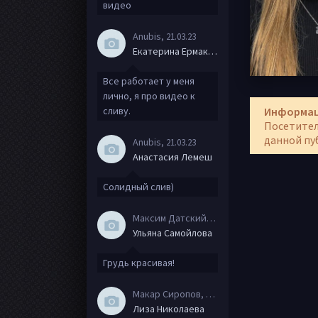
видео
Anubis
, 21.03.23
Екатерина Ермакова
Все работает у меня
лично, я про видео к
Информа
сливу.
Посетител
данной пу
Anubis
, 21.03.23
Анастасия Лемеш
Солидный слив)
Максим Датский
, 15.08.20
Ульяна Самойлова
Грудь красивая!
Макар Сиропов
, 08.08.20
Лиза Николаева