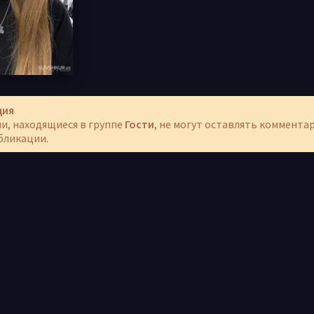
ция
и, находящиеся в группе
Гости
, не могут оставлять коммента
бликации.