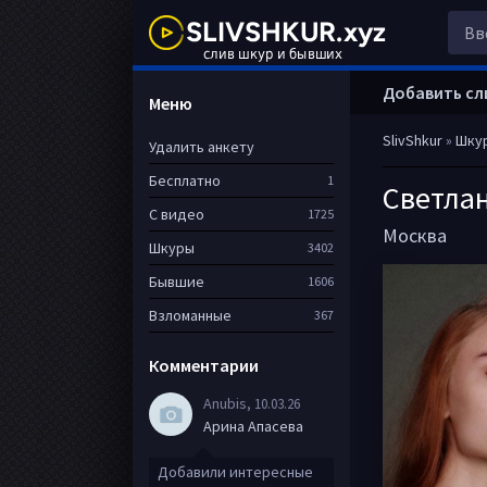
Добавить сл
Меню
SlivShkur
»
Шку
Удалить анкету
Бесплатно
1
Светла
С видео
1725
Москва
Шкуры
3402
Бывшие
1606
Взломанные
367
Комментарии
Anubis
, 10.03.26
Арина Апасева
Добавили интересные