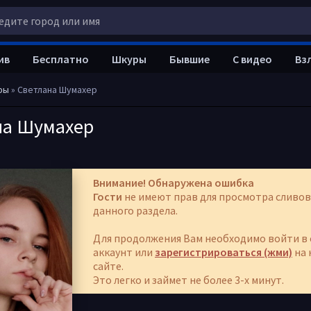
ив
Бесплатно
Шкуры
Бывшие
С видео
Вз
ры
» Светлана Шумахер
на Шумахер
Внимание! Обнаружена ошибка
Гости
не имеют прав для просмотра сливов
данного раздела.
Для продолжения Вам необходимо войти в 
аккаунт или
зарегистрироваться (жми)
на 
сайте.
Это легко и займет не более 3-х минут.