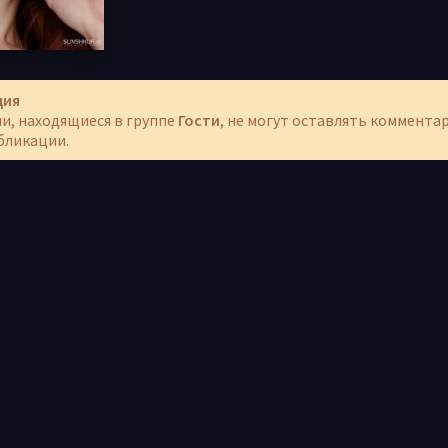
ция
и, находящиеся в группе
Гости
, не могут оставлять коммента
бликации.