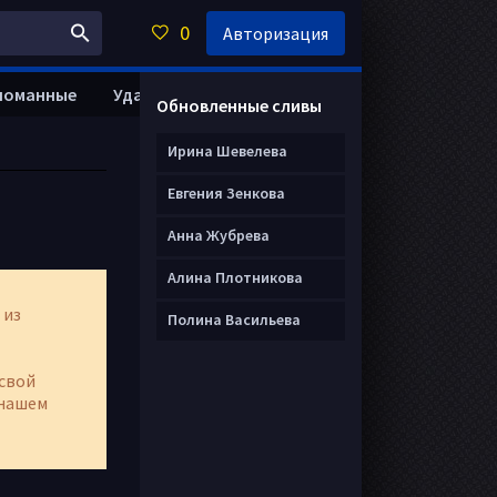
0
Авторизация
ломанные
Удалить анкету
Обновленные сливы
Ирина Шевелева
Евгения Зенкова
Анна Жубрева
Алина Плотникова
 из
Полина Васильева
свой
нашем