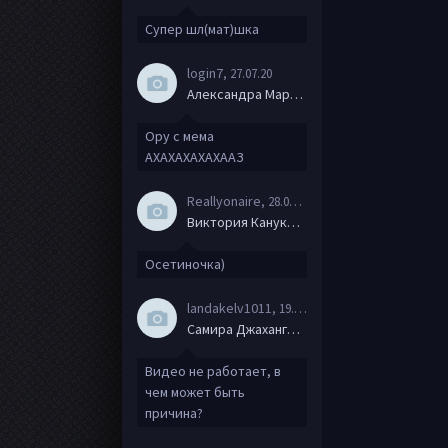
Супер шл(мат)шка
login7
, 27.07.20
Александра Маркова
Ору с мема
АХАХАХАХАХААЗ
Reallyonaire
, 28.06.20
Виктория Канукова
Осетиночка)
landakelv1011
, 19.06.20
Самира Джахангирова
Видео не работает, в
чем может быть
причина?