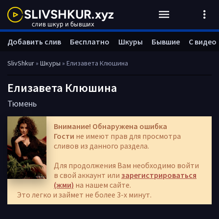
Добавить слив
Бесплатно
Шкуры
Бывшие
С видео
SlivShkur
»
Шкуры
» Елизавета Клюшина
Елизавета Клюшина
Тюмень
Внимание! Обнаружена ошибка
Гости
не имеют прав для просмотра
сливов из данного раздела.
Для продолжения Вам необходимо войти
в свой аккаунт или
зарегистрироваться
(жми)
на нашем сайте.
Это легко и займет не более 3-х минут.