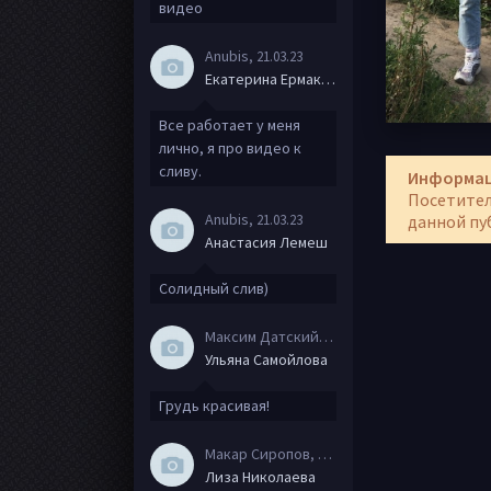
видео
Anubis
, 21.03.23
Екатерина Ермакова
Все работает у меня
лично, я про видео к
сливу.
Информа
Посетител
Anubis
, 21.03.23
данной пу
Анастасия Лемеш
Солидный слив)
Максим Датский
, 15.08.20
Ульяна Самойлова
Грудь красивая!
Макар Сиропов
, 08.08.20
Лиза Николаева