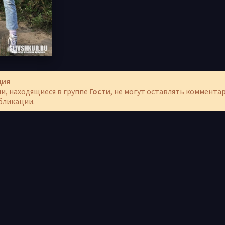
ция
и, находящиеся в группе
Гости
, не могут оставлять коммента
бликации.