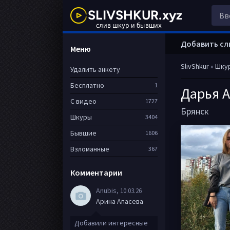
Добавить сл
Меню
SlivShkur
»
Шку
Удалить анкету
Бесплатно
1
Дарья 
С видео
1727
Брянск
Шкуры
3404
Бывшие
1606
Взломанные
367
Комментарии
Anubis
, 10.03.26
Арина Апасева
Добавили интересные