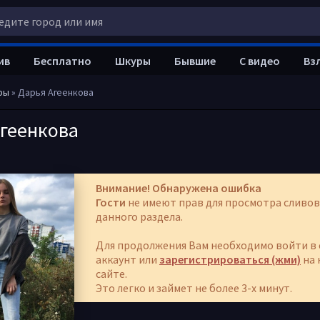
ив
Бесплатно
Шкуры
Бывшие
С видео
Вз
ры
» Дарья Агеенкова
Агеенкова
Внимание! Обнаружена ошибка
Гости
не имеют прав для просмотра сливов
данного раздела.
Для продолжения Вам необходимо войти в 
аккаунт или
зарегистрироваться (жми)
на 
сайте.
Это легко и займет не более 3-х минут.