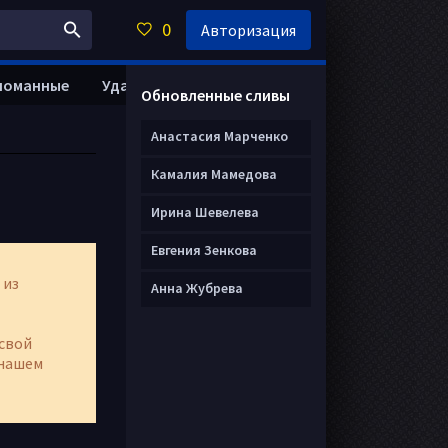
0
Авторизация
ломанные
Удалить анкету
Обновленные сливы
Анастасия Марченко
Камалия Мамедова
Ирина Шевелева
Евгения Зенкова
 из
Анна Жубрева
свой
нашем