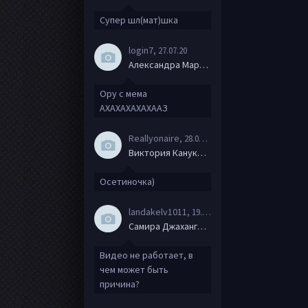
Супер шл(мат)шка
login7
, 27.07.20
Александра Маркова
Ору с мема
АХАХАХАХАХААЗ
Reallyonaire
, 28.06.20
Виктория Канукова
Осетиночка)
landakelv1011
, 19.06.20
Самира Джахангирова
Видео не работает, в
чем может быть
причина?