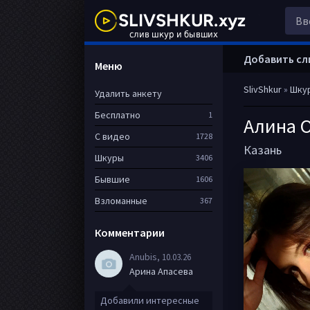
Добавить сл
Меню
SlivShkur
»
Шку
Удалить анкету
Бесплатно
1
Алина 
С видео
1728
Казань
Шкуры
3406
Бывшие
1606
Взломанные
367
Комментарии
Anubis
, 10.03.26
Арина Апасева
Добавили интересные