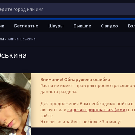
ив
Бесплатно
Шкуры
Бывшие
С видео
Вз
ры
» Алина Оськина
Оськина
Внимание! Обнаружена ошибка
Гости
не имеют прав для просмотра сливов
данного раздела.
Для продолжения Вам необходимо войти в 
аккаунт или
зарегистрироваться (жми)
на 
сайте.
Это легко и займет не более 3-х минут.