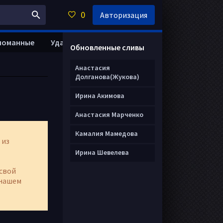
0
Авторизация
ломанные
Удалить анкету
Обновленные сливы
Анастасия
Долганова(Жукова)
Ирина Акимова
Анастасия Марченко
Камалия Мамедова
 из
Ирина Шевелева
свой
нашем