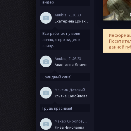
видео
Anubis
, 21.03.23
Екатерина Ермакова
Все работает у меня
Информа
лично, я про видео к
Посетител
сливу.
данной пу
Anubis
, 21.03.23
Анастасия Лемеш
Солидный слив)
Максим Датский
, 15.08.20
Ульяна Самойлова
Грудь красивая!
Макар Сиропов
, 08.08.20
Лиза Николаева