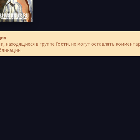
ция
и, находящиеся в группе
Гости
, не могут оставлять коммента
бликации.