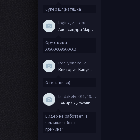
Супер шл(мат)шка
login7
, 27.07.20
Александра Маркова
Ору с мема
АХАХАХАХАХААЗ
Reallyonaire
, 28.06.20
Виктория Канукова
Осетиночка)
landakelv1011
, 19.06.20
Самира Джахангирова
Видео не работает, в
чем может быть
причина?