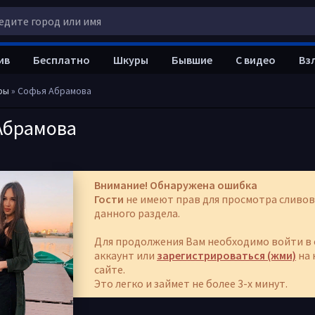
ив
Бесплатно
Шкуры
Бывшие
С видео
Вз
ры
» Софья Абрамова
Абрамова
Внимание! Обнаружена ошибка
Гости
не имеют прав для просмотра сливов
данного раздела.
Для продолжения Вам необходимо войти в 
аккаунт или
зарегистрироваться (жми)
на 
сайте.
Это легко и займет не более 3-х минут.