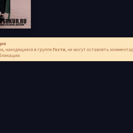
ция
и, находящиеся в группе
Гости
, не могут оставлять коммента
бликации.