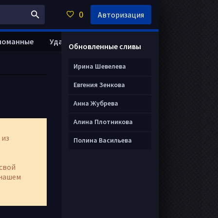
0
Авторизация
ломанные
Удалить анкету
Обновленные сливы
Ирина Шевелева
Евгения Зенкова
Анна Жубрева
Алина Плотникова
 из
Полина Васильева
свой
нашем