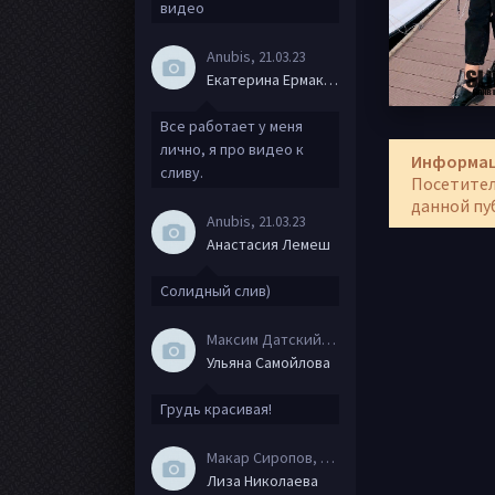
видео
Anubis
, 21.03.23
Екатерина Ермакова
Все работает у меня
лично, я про видео к
Информа
сливу.
Посетител
данной пу
Anubis
, 21.03.23
Анастасия Лемеш
Солидный слив)
Максим Датский
, 15.08.20
Ульяна Самойлова
Грудь красивая!
Макар Сиропов
, 08.08.20
Лиза Николаева