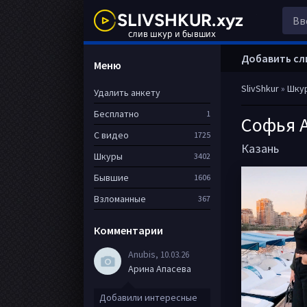
Добавить сл
Меню
SlivShkur
»
Шку
Удалить анкету
Бесплатно
1
Софья 
С видео
1725
Казань
Шкуры
3402
Бывшие
1606
Взломанные
367
Комментарии
Anubis
, 10.03.26
Арина Апасева
Добавили интересные