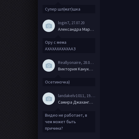
Супер шл(мат)шка
login7
, 27.07.20
Александра Маркова
Ору с мема
АХАХАХАХАХААЗ
Reallyonaire
, 28.06.20
Виктория Канукова
Осетиночка)
landakelv1011
, 19.06.20
Самира Джахангирова
Видео не работает, в
чем может быть
причина?