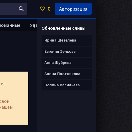
0
Авторизация
ломанные
Удалить анкету
Обновленные сливы
Ирина Шевелева
Евгения Зенкова
Анна Жубрева
Алина Плотникова
 из
Полина Васильева
свой
нашем