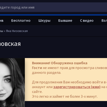
ив
Бесплатно
Шкуры
Бывшие
С видео
Вз
ры
» Яна Низовская
зовская
Внимание! Обнаружена ошибка
Гости
не имеют прав для просмотра сливов
данного раздела.
Для продолжения Вам необходимо войти в 
аккаунт или
зарегистрироваться (жми)
на 
сайте.
Это легко и займет не более 3-х минут.