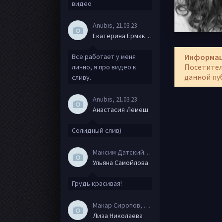
видео
Anubis
, 21.03.23
Екатерина Ермакова
Все работает у меня
Информа
Посетител
лично, я про видео к
данной пу
сливу.
Anubis
, 21.03.23
Анастасия Лемеш
Солидный слив)
Максим Датский
, 15.08.20
Ульяна Самойлова
Грудь красивая!
Макар Сиропов
, 08.08.20
Лиза Николаева