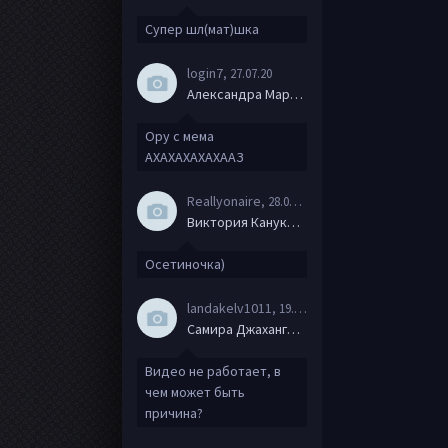
Супер шл(мат)шка
login7
, 27.07.20
Александра Маркова
Ору с мема
АХАХАХАХАХААЗ
Reallyonaire
, 28.06.20
Виктория Канукова
Осетиночка)
landakelv1011
, 19.06.20
Самира Джахангирова
Видео не работает, в
чем может быть
причина?