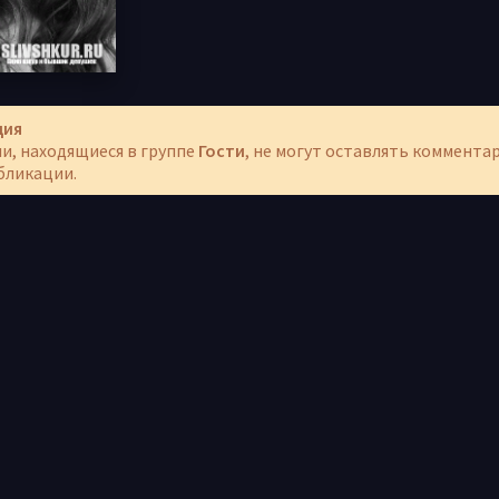
ция
и, находящиеся в группе
Гости
, не могут оставлять коммента
бликации.