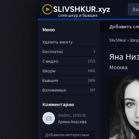
Добавить сл
Меню
SlivShkur
»
Шку
Удалить анкету
Бесплатно
1
Яна Ни
С видео
1725
Москва
Шкуры
3402
Бывшие
1606
Взломанные
367
Комментарии
Anubis
, 10.03.26
Арина Апасева
Добавили интересные