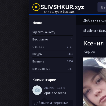
Добавить сл
Меню
SlivShkur
»
Быв
Удалить анкету
Бесплатно
1
Ксения
С видео
1727
Киров
Шкуры
3404
Бывшие
1606
Взломанные
367
Комментарии
Anubis
, 10.03.26
Арина Апасева
Добавили интересные