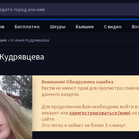
ив
Бесплатно
Шкуры
Бывшие
С видео
Вз
шие
» Ксения Кудрявцева
 Кудрявцева
Внимание! Обнаружена ошибка
Гости
не имеют прав для просмотра сливов
данного раздела.
Для продолжения Вам необходимо войти в 
аккаунт или
зарегистрироваться (жми)
на 
сайте.
Это легко и займет не более 3-х минут.