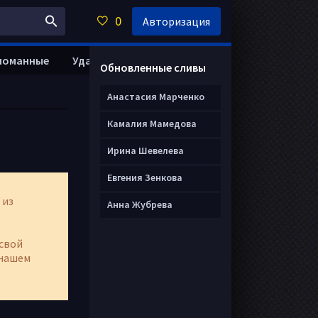
0
Авторизация
ломанные
Удалить анкету
Обновленные сливы
Анастасия Марченко
Камалия Мамедова
Ирина Шевелева
Евгения Зенкова
 из
Анна Жубрева
свой
нашем