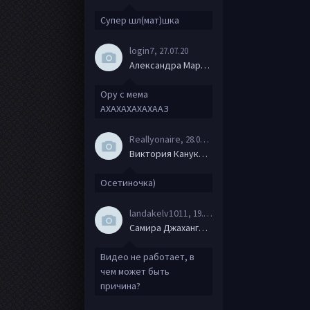
Супер шл(мат)шка
login7
, 27.07.20
Александра Маркова
Ору с мема
АХАХАХАХАХААЗ
Reallyonaire
, 28.06.20
Виктория Канукова
Осетиночка)
landakelv1011
, 19.06.20
Самира Джахангирова
Видео не работает, в
чем может быть
причина?