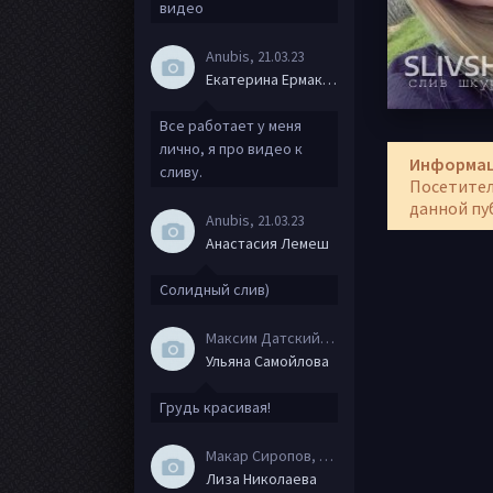
видео
Anubis
, 21.03.23
Екатерина Ермакова
Все работает у меня
лично, я про видео к
Информа
сливу.
Посетител
данной пу
Anubis
, 21.03.23
Анастасия Лемеш
Солидный слив)
Максим Датский
, 15.08.20
Ульяна Самойлова
Грудь красивая!
Макар Сиропов
, 08.08.20
Лиза Николаева