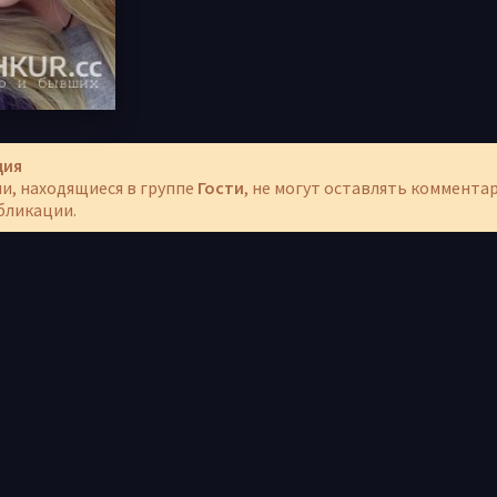
ция
и, находящиеся в группе
Гости
, не могут оставлять коммента
бликации.