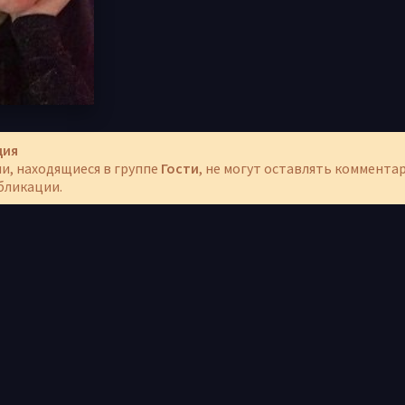
ция
и, находящиеся в группе
Гости
, не могут оставлять коммента
бликации.