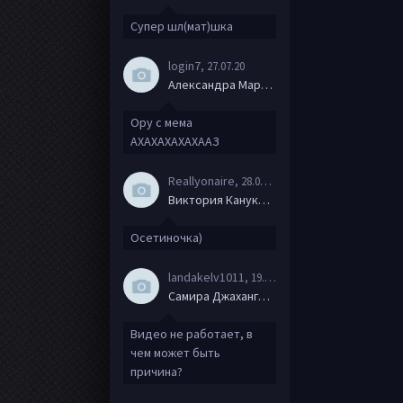
Супер шл(мат)шка
login7
, 27.07.20
Александра Маркова
Ору с мема
АХАХАХАХАХААЗ
Reallyonaire
, 28.06.20
Виктория Канукова
Осетиночка)
landakelv1011
, 19.06.20
Самира Джахангирова
Видео не работает, в
чем может быть
причина?