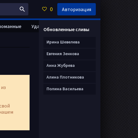
0
Авторизация
ломанные
Удалить анкету
Обновленные сливы
Ирина Шевелева
Евгения Зенкова
Анна Жубрева
Алина Плотникова
 из
Полина Васильева
свой
нашем