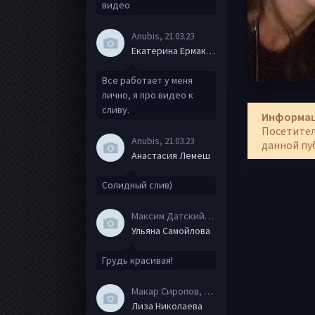
видео
Anubis
, 21.03.23
Екатерина Ермакова
Все работает у меня
лично, я про видео к
сливу.
Информа
Посетител
Anubis
, 21.03.23
данной пу
Анастасия Лемеш
Солидный слив)
Максим Датский
, 15.08.20
Ульяна Самойлова
Грудь красивая!
Макар Сиропов
, 08.08.20
Лиза Николаева