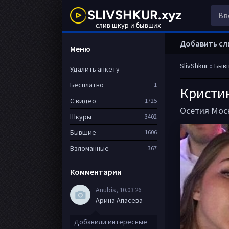
Добавить сл
Меню
SlivShkur
»
Быв
Удалить анкету
Бесплатно
1
Кристи
С видео
1725
Осетия
Мос
Шкуры
3402
Бывшие
1606
Взломанные
367
Комментарии
Anubis
, 10.03.26
Арина Апасева
Добавили интересные