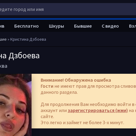
ив
Бесплатно
Шкуры
Бывшие
С видео
Вз
шие
» Кристина Дзбоева
на Дзбоева
ква
Внимание! Обнаружена ошибка
Гости
не имеют прав для просмотра сливов
данного раздела.
Для продолжения Вам необходимо войти в 
аккаунт или
зарегистрироваться (жми)
на 
сайте.
Это легко и займет не более 3-х минут.