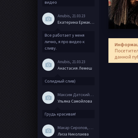
видео
Anubis
, 21.03.23
Екатерина Ермакова
Все работает у меня
лично, я про видео к
Информа
сливу.
Посетител
данной пу
Anubis
, 21.03.23
Анастасия Лемеш
Солидный слив)
Максим Датский
, 15.08.20
Ульяна Самойлова
Грудь красивая!
Макар Сиропов
, 08.08.20
Лиза Николаева