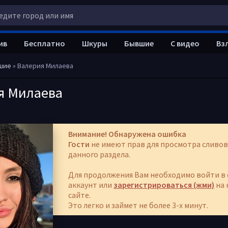
ив
Бесплатно
Шкуры
Бывшие
С видео
Вз
шие
» Валерия Милаева
я Милаева
Внимание! Обнаружена ошибка
Гости
не имеют прав для просмотра сливов
данного раздела.
Для продолжения Вам необходимо войти в 
аккаунт или
зарегистрироваться (жми)
на 
сайте.
Это легко и займет не более 3-х минут.