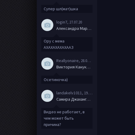
Супер шл(мат)шка
login7
, 27.07.20
Александра Маркова
Ору с мема
АХАХАХАХАХААЗ
Reallyonaire
, 28.06.20
Виктория Канукова
Осетиночка)
landakelv1011
, 19.06.20
Самира Джахангирова
Видео не работает, в
чем может быть
причина?