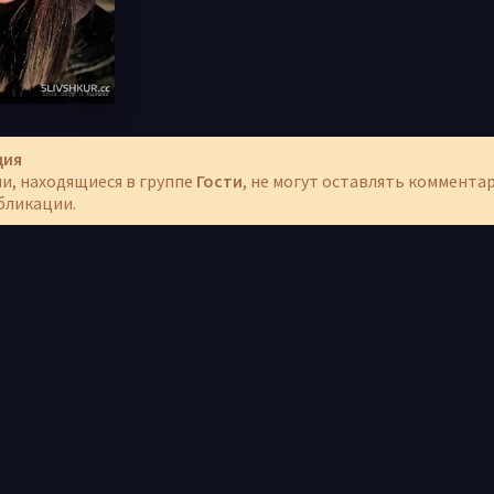
ция
и, находящиеся в группе
Гости
, не могут оставлять коммента
бликации.