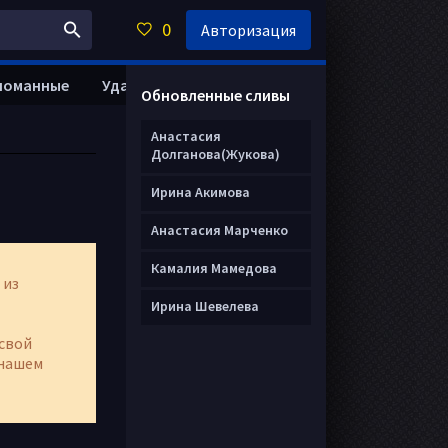
0
Авторизация
ломанные
Удалить анкету
Обновленные сливы
Анастасия
Долганова(Жукова)
Ирина Акимова
Анастасия Марченко
Камалия Мамедова
 из
Ирина Шевелева
свой
нашем