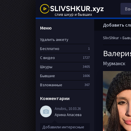
Добавить сл
Меню
SlivShkur
»
Быв
Удалить анкету
Бесплатно
1
Валери
С видео
1727
Мурманск
Шкуры
3405
Бывшие
1606
Взломанные
367
Комментарии
Anubis
, 10.03.26
Арина Апасева
Добавили интересные