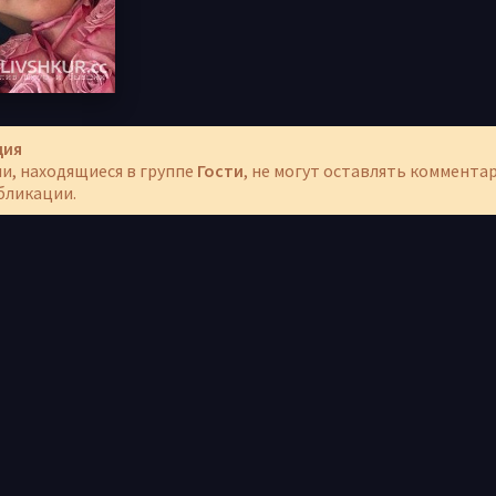
ция
и, находящиеся в группе
Гости
, не могут оставлять коммента
бликации.