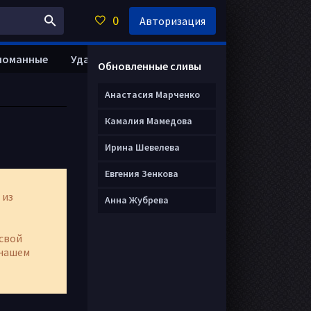
0
Авторизация
ломанные
Удалить анкету
Обновленные сливы
Анастасия Марченко
Камалия Мамедова
Ирина Шевелева
Евгения Зенкова
 из
Анна Жубрева
свой
нашем