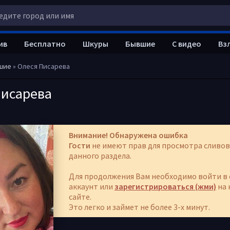
ив
Бесплатно
Шкуры
Бывшие
С видео
Вз
шие
» Олеся Писарева
Писарева
Внимание! Обнаружена ошибка
Гости
не имеют прав для просмотра сливов
данного раздела.
Для продолжения Вам необходимо войти в 
аккаунт или
зарегистрироваться (жми)
на 
сайте.
Это легко и займет не более 3-х минут.