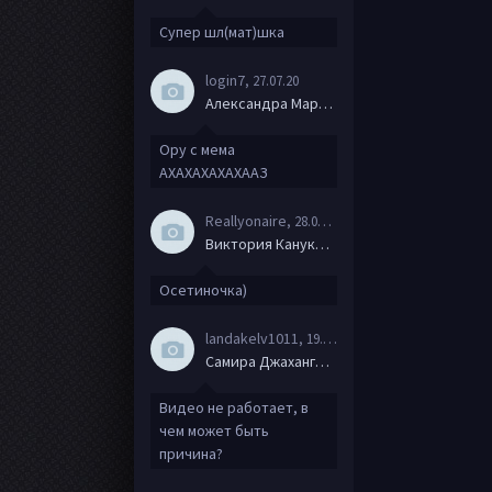
Супер шл(мат)шка
login7
, 27.07.20
Александра Маркова
Ору с мема
АХАХАХАХАХААЗ
Reallyonaire
, 28.06.20
Виктория Канукова
Осетиночка)
landakelv1011
, 19.06.20
Самира Джахангирова
Видео не работает, в
чем может быть
причина?