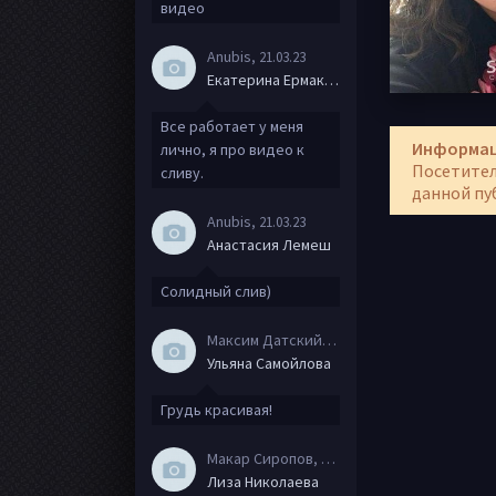
видео
Anubis
, 21.03.23
Екатерина Ермакова
Все работает у меня
Информа
лично, я про видео к
Посетител
сливу.
данной пу
Anubis
, 21.03.23
Анастасия Лемеш
Солидный слив)
Максим Датский
, 15.08.20
Ульяна Самойлова
Грудь красивая!
Макар Сиропов
, 08.08.20
Лиза Николаева