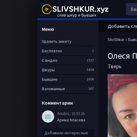
Добавить сл
Меню
SlivShkur
»
Быв
Удалить анкету
Бесплатно
1
Олеся 
С видео
1727
Тверь
Шкуры
3404
Бывшие
1606
Взломанные
367
Комментарии
Anubis
, 10.03.26
Арина Апасева
Добавили интересные