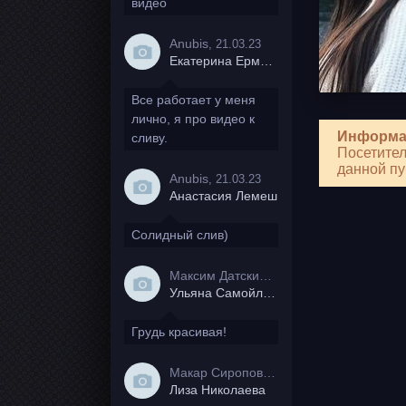
видео
Anubis
, 21.03.23
Екатерина Ермакова
Все работает у меня
лично, я про видео к
Информа
сливу.
Посетител
данной пу
Anubis
, 21.03.23
Анастасия Лемеш
Солидный слив)
Максим Датский
, 15.08.20
Ульяна Самойлова
Грудь красивая!
Макар Сиропов
, 08.08.20
Лиза Николаева