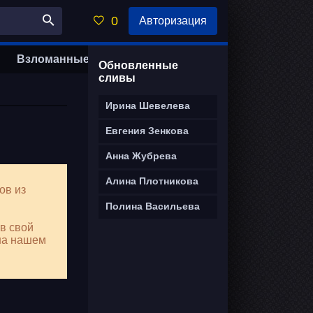
0
Авторизация
Взломанные
Удалить анкету
Обновленные
сливы
Ирина Шевелева
Евгения Зенкова
Анна Жубрева
Алина Плотникова
ов из
Полина Васильева
в свой
а нашем