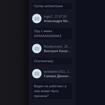
Супер шл(мат)шка
login7
, 27.07.20
Александра Маркова
Ору с мема
АХАХАХАХАХААЗ
Reallyonaire
, 28.06.20
Виктория Канукова
Осетиночка)
landakelv1011
, 19.06.20
Самира Джахангирова
Видео не работает, в
чем может быть
причина?