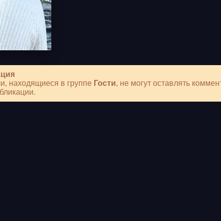
ция
и, находящиеся в группе
Гости
, не могут оставлять коммен
бликации.