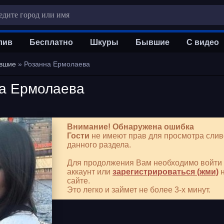
лив
Бесплатно
Шкуры
Бывшие
С видео
вшие
» Розанна Ермолаева
а Ермолаева
Внимание! Обнаружена ошибка
Гости
не имеют прав для просмотра слив
данного раздела.
Для продолжения Вам необходимо войти 
аккаунт или
зарегистрироваться (жми)
н
сайте.
Это легко и займет не более 3-х минут.