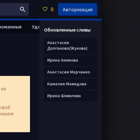
0
Авторизация
ломанные
Удалить анкету
Обновленные сливы
Анастасия
Долганова(Жукова)
Ирина Акимова
Анастасия Марченко
Камалия Мамедова
 из
Ирина Шевелева
свой
нашем