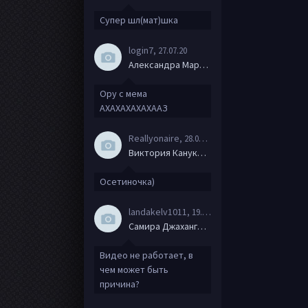
Супер шл(мат)шка
login7
, 27.07.20
Александра Маркова
Ору с мема
АХАХАХАХАХААЗ
Reallyonaire
, 28.06.20
Виктория Канукова
Осетиночка)
landakelv1011
, 19.06.20
Самира Джахангирова
Видео не работает, в
чем может быть
причина?