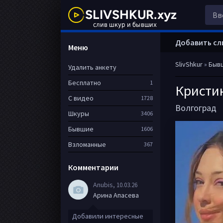
Добавить сл
Меню
SlivShkur
»
Быв
Удалить анкету
Бесплатно
1
Кристи
С видео
1728
Волгоград
Шкуры
3406
Бывшие
1606
Взломанные
367
Комментарии
Anubis
, 10.03.26
Арина Апасева
Добавили интересные