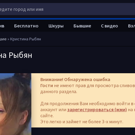
ив
Бесплатно
Шкуры
Бывшие
С видео
Вз
шие
» Кристина Рыбян
на Рыбян
Внимание! Обнаружена ошибка
Гости
не имеют прав для просмотра сливов
данного раздела.
Для продолжения Вам необходимо войти в 
аккаунт или
зарегистрироваться (жми)
на 
сайте.
Это легко и займет не более 3-х минут.