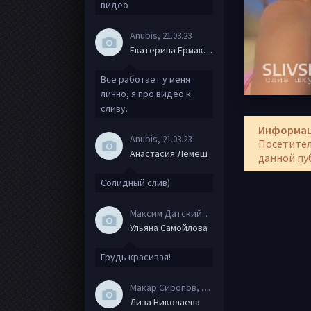
видео
Anubis
, 21.03.23
Екатерина Ермакова
Все работает у меня
лично, я про видео к
сливу.
Информа
Anubis
, 21.03.23
Посетител
Анастасия Лемеш
данной пу
Солидный слив)
Максим Датский
, 15.08.20
Ульяна Самойлова
Грудь красивая!
Макар Сиропов
, 08.08.20
Лиза Николаева