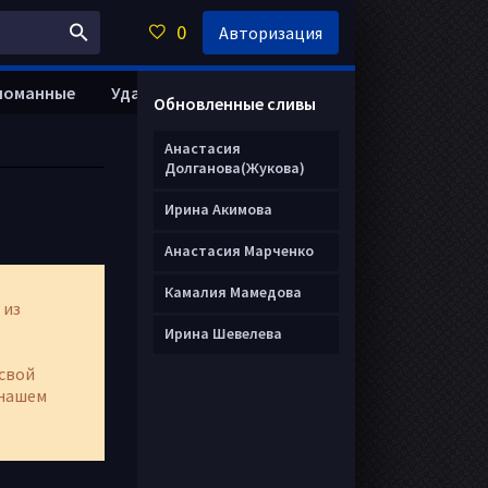
0
Авторизация
ломанные
Удалить анкету
Обновленные сливы
Анастасия
Долганова(Жукова)
Ирина Акимова
Анастасия Марченко
Камалия Мамедова
 из
Ирина Шевелева
свой
нашем