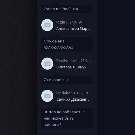
Супер шл(мат)шка
login7
, 27.07.20
Александра Маркова
Ору с мема
АХАХАХАХАХААЗ
Reallyonaire
, 28.06.20
Виктория Канукова
Осетиночка)
landakelv1011
, 19.06.20
Самира Джахангирова
Видео не работает, в
чем может быть
причина?