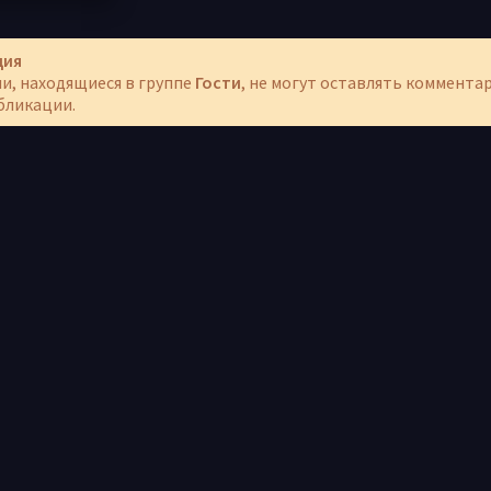
ция
и, находящиеся в группе
Гости
, не могут оставлять коммента
бликации.