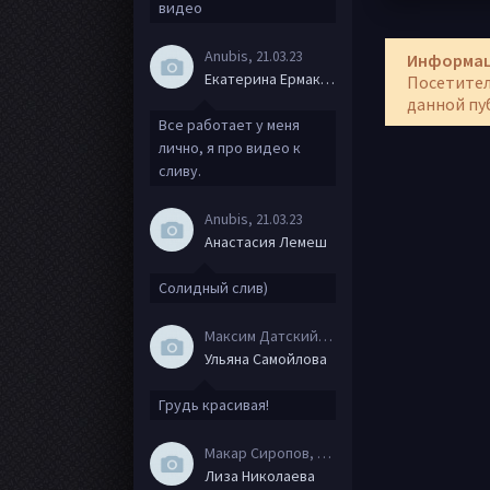
видео
Anubis
, 21.03.23
Информа
Екатерина Ермакова
Посетител
данной пу
Все работает у меня
лично, я про видео к
сливу.
Anubis
, 21.03.23
Анастасия Лемеш
Солидный слив)
Максим Датский
, 15.08.20
Ульяна Самойлова
Грудь красивая!
Макар Сиропов
, 08.08.20
Лиза Николаева