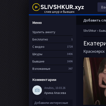
Добавить сл
Меню
SlivShkur
»
Быв
Удалить анкету
Бесплатно
1
Екатер
С видео
1728
Красноярск
Шкуры
3406
Бывшие
1606
Взломанные
367
Комментарии
Anubis
, 10.03.26
Арина Апасева
Добавили интересные