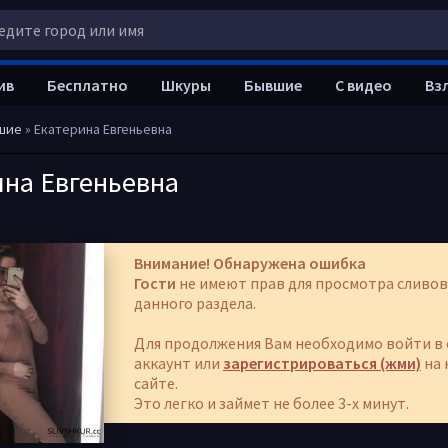
ив
Бесплатно
Шкуры
Бывшие
С видео
Вз
шие
» Екатерина Евгеньевна
ина Евгеньевна
Внимание! Обнаружена ошибка
Гости
не имеют прав для просмотра сливов
данного раздела.
Для продолжения Вам необходимо войти в 
аккаунт или
зарегистрироваться (жми)
на 
сайте.
Это легко и займет не более 3-х минут.