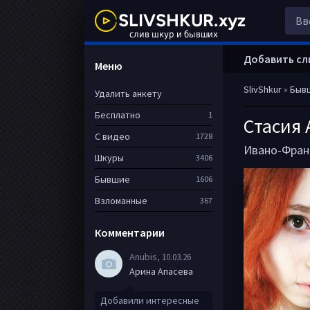
Добавить сл
Меню
SlivShkur
»
Быв
Удалить анкету
Бесплатно
1
Стасия 
С видео
1728
Ивано-Фран
Шкуры
3406
Бывшие
1606
Взломанные
367
Комментарии
Anubis
, 10.03.26
Арина Апасева
Добавили интересные