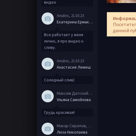
видео
Anubis
, 21.03.23
Информа
Екатерина Ермакова
Посетител
данной пу
Все работает у меня
лично, я про видео к
сливу.
Anubis
, 21.03.23
Анастасия Лемеш
Солидный слив)
Максим Датский
, 15.08.20
Ульяна Самойлова
Грудь красивая!
Макар Сиропов
, 08.08.20
Лиза Николаева