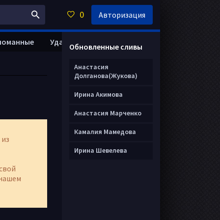
0
Авторизация
ломанные
Удалить анкету
Обновленные сливы
Анастасия
Долганова(Жукова)
Ирина Акимова
Анастасия Марченко
Камалия Мамедова
 из
Ирина Шевелева
свой
нашем