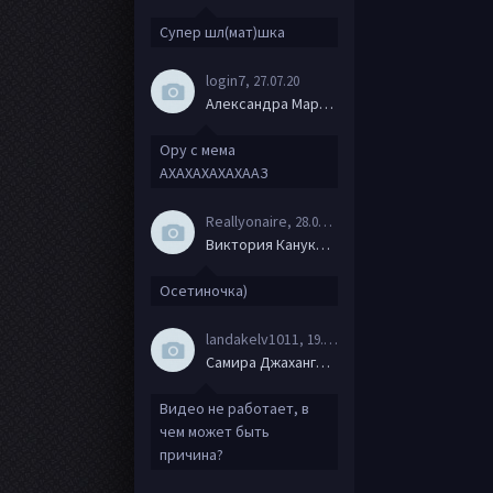
Супер шл(мат)шка
login7
, 27.07.20
Александра Маркова
Ору с мема
АХАХАХАХАХААЗ
Reallyonaire
, 28.06.20
Виктория Канукова
Осетиночка)
landakelv1011
, 19.06.20
Самира Джахангирова
Видео не работает, в
чем может быть
причина?