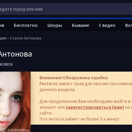
ив
Бесплатно
Шкуры
Бывшие
С видео
Вз
шие
» Стасия Антонова
Антонова
ковск
Внимание! Обнаружена ошибка
Гости
не имеют прав для просмотра сливов
данного раздела.
Для продолжения Вам необходимо войти в 
аккаунт или
зарегистрироваться (жми)
на 
сайте.
Это легко и займет не более 3-х минут.