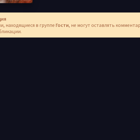
ция
и, находящиеся в группе
Гости
, не могут оставлять коммента
бликации.