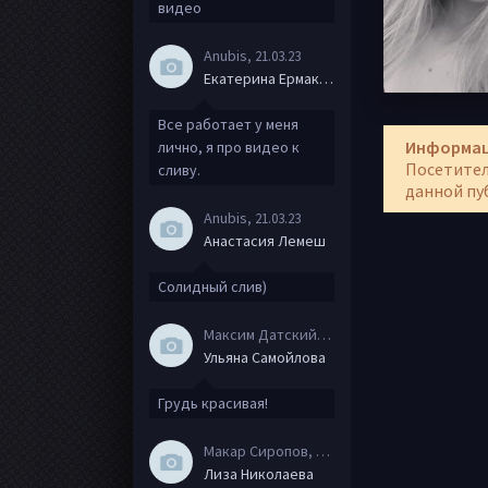
видео
Anubis
, 21.03.23
Екатерина Ермакова
Все работает у меня
Информа
лично, я про видео к
Посетител
сливу.
данной пу
Anubis
, 21.03.23
Анастасия Лемеш
Солидный слив)
Максим Датский
, 15.08.20
Ульяна Самойлова
Грудь красивая!
Макар Сиропов
, 08.08.20
Лиза Николаева