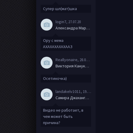
Супер шл(мат)шка
login7
, 27.07.20
Александра Маркова
Ору с мема
АХАХАХАХАХААЗ
Reallyonaire
, 28.06.20
Виктория Канукова
Осетиночка)
landakelv1011
, 19.06.20
Самира Джахангирова
Видео не работает, в
чем может быть
причина?