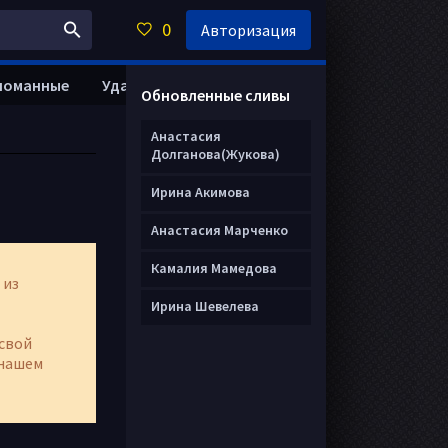
0
Авторизация
ломанные
Удалить анкету
Обновленные сливы
Анастасия
Долганова(Жукова)
Ирина Акимова
Анастасия Марченко
Камалия Мамедова
 из
Ирина Шевелева
свой
нашем