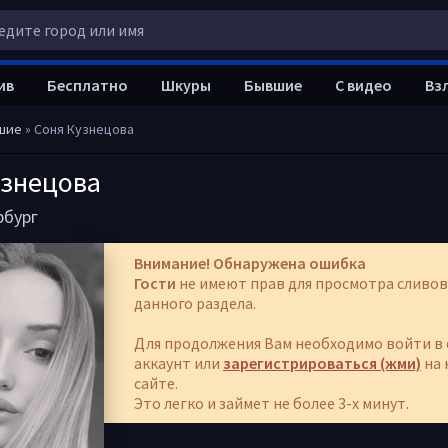
ив
Бесплатно
Шкуры
Бывшие
С видео
Вз
шие
» Соня Кузнецова
узнецова
рбург
Внимание! Обнаружена ошибка
Гости
не имеют прав для просмотра сливов
данного раздела.
Для продолжения Вам необходимо войти в 
аккаунт или
зарегистрироваться (жми)
на 
сайте.
Это легко и займет не более 3-х минут.