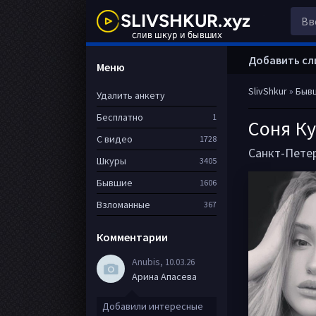
Добавить сл
Меню
SlivShkur
»
Быв
Удалить анкету
Бесплатно
1
Соня К
С видео
1728
Санкт-Пете
Шкуры
3405
Бывшие
1606
Взломанные
367
Комментарии
Anubis
, 10.03.26
Арина Апасева
Добавили интересные