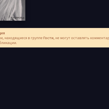
ция
и, находящиеся в группе
Гости
, не могут оставлять коммента
бликации.