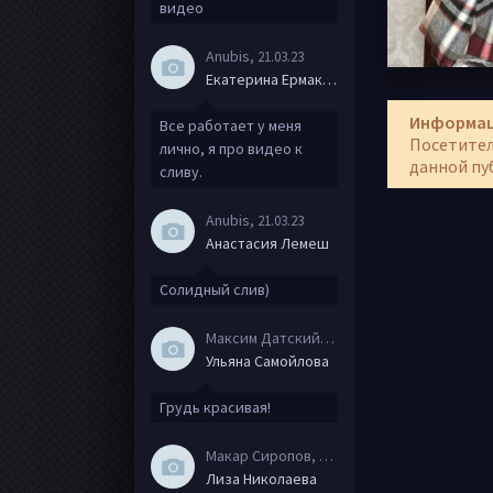
видео
Anubis
, 21.03.23
Екатерина Ермакова
Информа
Все работает у меня
Посетител
лично, я про видео к
данной пу
сливу.
Anubis
, 21.03.23
Анастасия Лемеш
Солидный слив)
Максим Датский
, 15.08.20
Ульяна Самойлова
Грудь красивая!
Макар Сиропов
, 08.08.20
Лиза Николаева