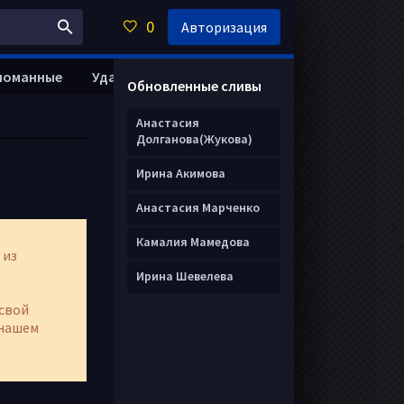
0
Авторизация
ломанные
Удалить анкету
Обновленные сливы
Анастасия
Долганова(Жукова)
Ирина Акимова
Анастасия Марченко
Камалия Мамедова
 из
Ирина Шевелева
свой
нашем