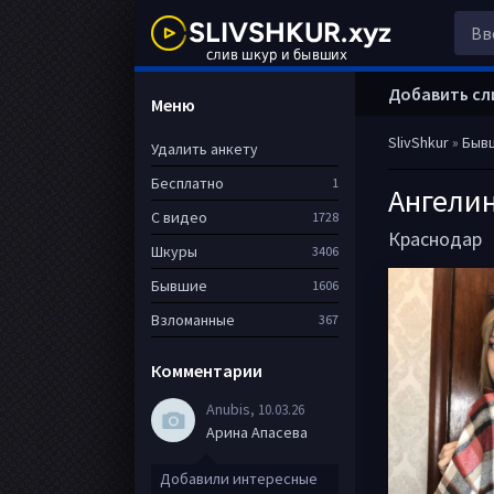
Добавить сл
Меню
SlivShkur
»
Быв
Удалить анкету
Бесплатно
1
Ангели
С видео
1728
Краснодар
Шкуры
3406
Бывшие
1606
Взломанные
367
Комментарии
Anubis
, 10.03.26
Арина Апасева
Добавили интересные