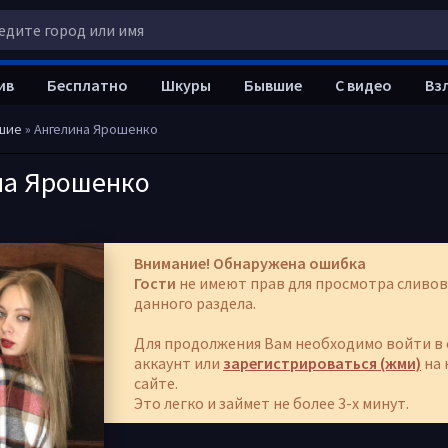
ив
Бесплатно
Шкуры
Бывшие
С видео
Вз
шие
» Ангелина Ярошенко
на Ярошенко
Внимание! Обнаружена ошибка
Гости
не имеют прав для просмотра сливов
данного раздела.
Для продолжения Вам необходимо войти в 
аккаунт или
зарегистрироваться (жми)
на 
сайте.
Это легко и займет не более 3-х минут.