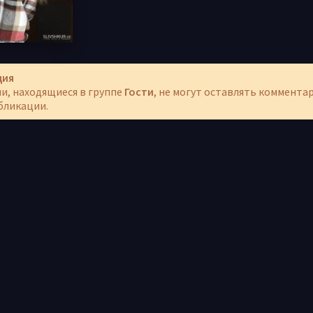
ция
и, находящиеся в группе
Гости
, не могут оставлять коммента
бликации.