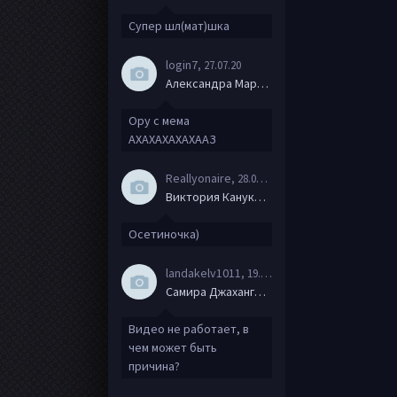
Супер шл(мат)шка
login7
, 27.07.20
Александра Маркова
Ору с мема
АХАХАХАХАХААЗ
Reallyonaire
, 28.06.20
Виктория Канукова
Осетиночка)
landakelv1011
, 19.06.20
Самира Джахангирова
Видео не работает, в
чем может быть
причина?