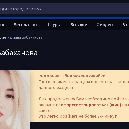
ив
Бесплатно
Шкуры
Бывшие
С видео
Вз
шие
» Диана Бабаханова
Бабаханова
Внимание! Обнаружена ошибка
Гости
не имеют прав для просмотра сливов
данного раздела.
Для продолжения Вам необходимо войти в 
аккаунт или
зарегистрироваться (жми)
на 
сайте.
Это легко и займет не более 3-х минут.