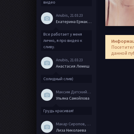
видео
Anubis
, 21.03.23
Екатерина Ермакова
Все работает у меня
лично, я про видео к
Информа
Посетител
сливу.
данной пу
Anubis
, 21.03.23
Анастасия Лемеш
Солидный слив)
Максим Датский
, 15.08.20
Ульяна Самойлова
Грудь красивая!
Макар Сиропов
, 08.08.20
Лиза Николаева