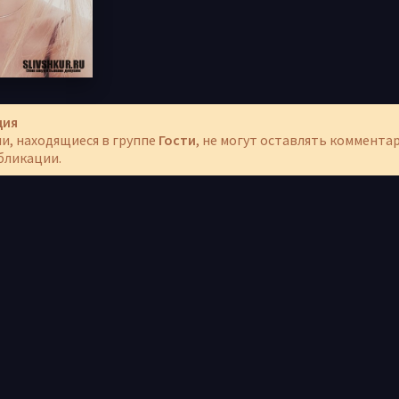
ция
и, находящиеся в группе
Гости
, не могут оставлять коммента
бликации.