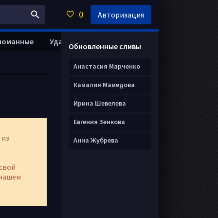
0
Авторизация
ломанные
Удалить анкету
Обновленные сливы
Анастасия Марченко
Камалия Мамедова
Ирина Шевелева
Евгения Зенкова
 из
Анна Жубрева
свой
нашем