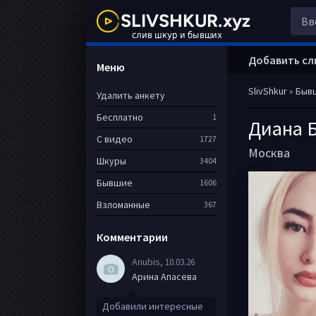
Добавить сл
Меню
SlivShkur
»
Быв
Удалить анкету
Бесплатно
1
Диана 
С видео
1727
Москва
Шкуры
3404
Бывшие
1606
Взломанные
367
Комментарии
Anubis
, 10.03.26
Арина Апасева
Добавили интересные