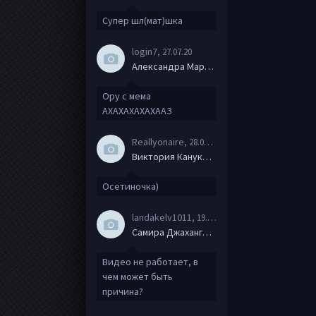
Супер шл(мат)шка
login7
, 27.07.20
Александра Маркова
Ору с мема
АХАХАХАХАХААЗ
Reallyonaire
, 28.06.20
Виктория Канукова
Осетиночка)
landakelv1011
, 19.06.20
Самира Джахангирова
Видео не работает, в
чем может быть
причина?