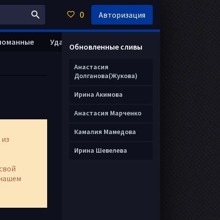
0
Авторизация
ломанные
Удалить анкету
Обновленные сливы
Анастасия
Долганова(Жукова)
Ирина Акимова
Анастасия Марченко
Камалия Мамедова
 из
Ирина Шевелева
свой
нашем