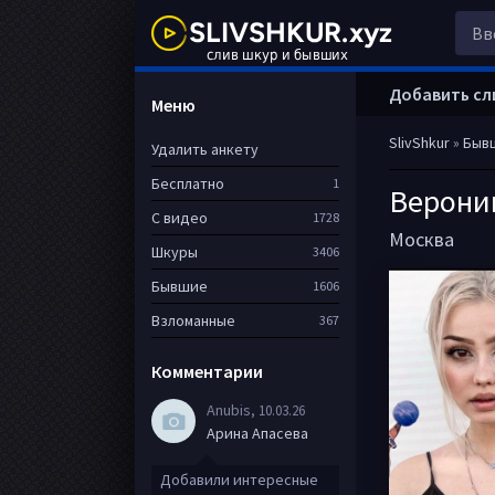
Добавить сл
Меню
SlivShkur
»
Быв
Удалить анкету
Бесплатно
1
Верони
С видео
1728
Москва
Шкуры
3406
Бывшие
1606
Взломанные
367
Комментарии
Anubis
, 10.03.26
Арина Апасева
Добавили интересные