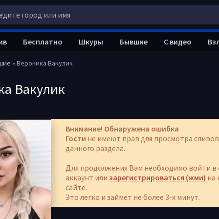
ив
Бесплатно
Шкуры
Бывшие
С видео
Вз
шие
» Вероника Вакулик
ка Вакулик
Внимание! Обнаружена ошибка
Гости
не имеют прав для просмотра сливов
данного раздела.
Для продолжения Вам необходимо войти в 
аккаунт или
зарегистрироваться (жми)
на 
сайте.
Это легко и займет не более 3-х минут.