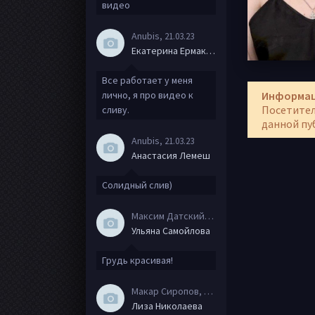
видео
Anubis
, 21.03.23
Екатерина Ермакова
Все работает у меня
лично, я про видео к
Информа
Посетител
сливу.
данной пу
Anubis
, 21.03.23
Анастасия Лемеш
Солидный слив)
Максим Датский
, 15.08.20
Ульяна Самойлова
Грудь красивая!
Макар Сиропов
, 08.08.20
Лиза Николаева