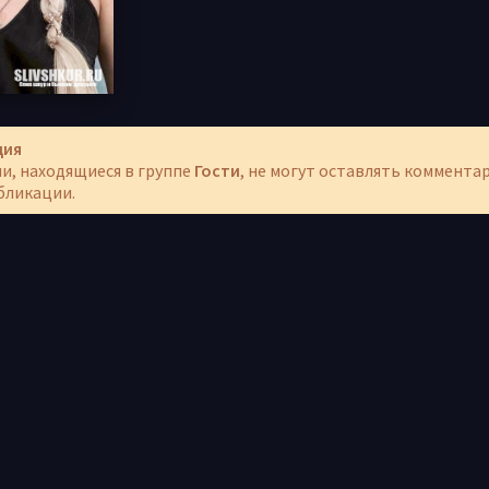
ция
и, находящиеся в группе
Гости
, не могут оставлять коммента
бликации.