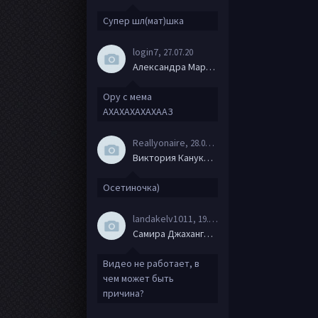
Супер шл(мат)шка
login7
, 27.07.20
Александра Маркова
Ору с мема
АХАХАХАХАХААЗ
Reallyonaire
, 28.06.20
Виктория Канукова
Осетиночка)
landakelv1011
, 19.06.20
Самира Джахангирова
Видео не работает, в
чем может быть
причина?