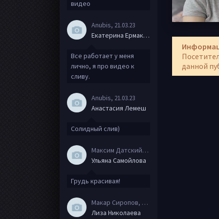
видео
Anubis
, 21.03.23
Екатерина Ермакова
Информа
Все работает у меня
Посетител
данной пу
лично, я про видео к
сливу.
Anubis
, 21.03.23
Анастасия Лемеш
Солидный слив)
Максим Датский
, 15.08.20
Ульяна Самойлова
Грудь красивая!
Макар Сиропов
, 08.08.20
Лиза Николаева