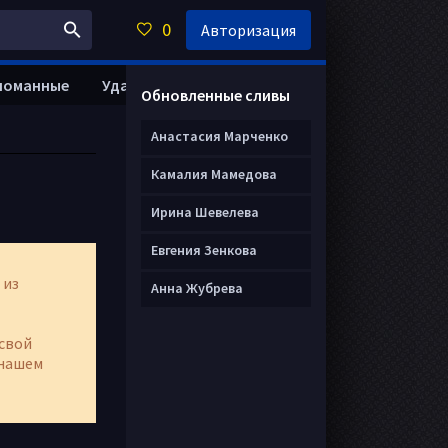
0
Авторизация
ломанные
Удалить анкету
Обновленные сливы
Анастасия Марченко
Камалия Мамедова
Ирина Шевелева
Евгения Зенкова
 из
Анна Жубрева
свой
нашем