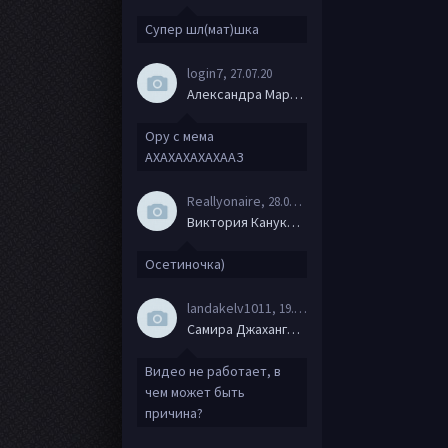
Супер шл(мат)шка
login7
, 27.07.20
Александра Маркова
Ору с мема
АХАХАХАХАХААЗ
Reallyonaire
, 28.06.20
Виктория Канукова
Осетиночка)
landakelv1011
, 19.06.20
Самира Джахангирова
Видео не работает, в
чем может быть
причина?