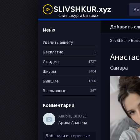
Добавить сл
Меню
SlivShkur
»
Быв
Удалить анкету
Бесплатно
1
Анаста
С видео
1727
Самара
Шкуры
3404
Бывшие
1606
Взломанные
367
Комментарии
Anubis
, 10.03.26
Арина Апасева
Добавили интересные