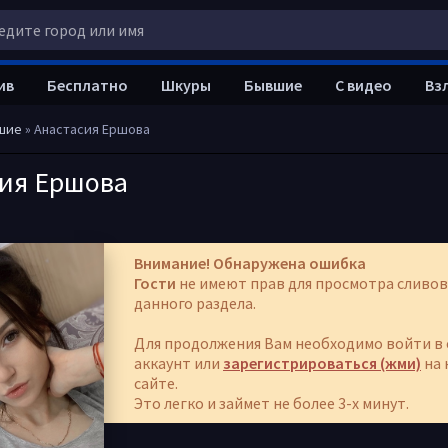
ив
Бесплатно
Шкуры
Бывшие
С видео
Вз
шие
» Анастасия Ершова
сия Ершова
Внимание! Обнаружена ошибка
Гости
не имеют прав для просмотра сливов
данного раздела.
Для продолжения Вам необходимо войти в 
аккаунт или
зарегистрироваться (жми)
на 
сайте.
Это легко и займет не более 3-х минут.