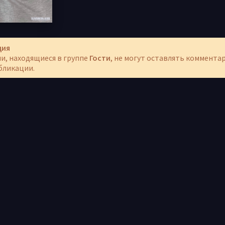
ция
и, находящиеся в группе
Гости
, не могут оставлять коммента
бликации.